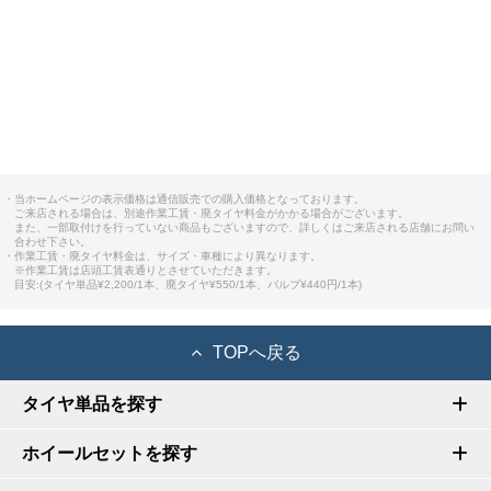
・当ホームページの表示価格は通信販売での購入価格となっております。
ご来店される場合は、別途作業工賃・廃タイヤ料金がかかる場合がございます。
また、一部取付けを行っていない商品もございますので、詳しくはご来店される店舗にお問い
合わせ下さい。
・作業工賃・廃タイヤ料金は、サイズ・車種により異なります。
※作業工賃は店頭工賃表通りとさせていただきます。
目安:(タイヤ単品¥2,200/1本、廃タイヤ¥550/1本、バルブ¥440円/1本)
TOPへ戻る
タイヤ単品を探す
ホイールセットを探す