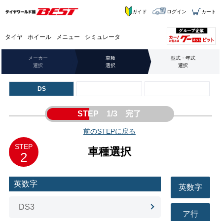
ガイド
ログイン
カート
タイヤ
ホイール
メニュー
シミュレータ
メーカー
車種
型式・年式
選択
選択
選択
DS
STEP 1/3 完了
前のSTEPに戻る
STEP
車種選択
2
英数字
英数字
DS3
ア行