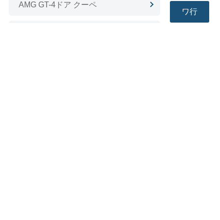
AMG GT-4ドア クーペ
ワ行
AMG SLC
AMG
AMG
AMG
AMG
AMG
AMG
AMG