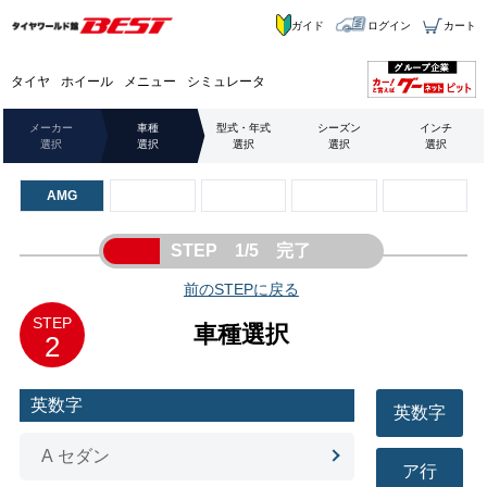
ガイド
ログイン
カート
タイヤ
ホイール
メニュー
シミュレータ
メーカー
車種
型式・年式
シーズン
インチ
選択
選択
選択
選択
選択
AMG
STEP 1/5 完了
前のSTEPに戻る
STEP
車種選択
2
英数字
英数字
A セダン
ア行