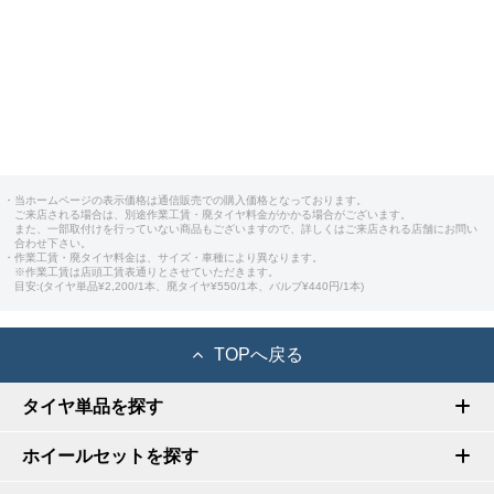
AMG
AMG
AMG
・当ホームページの表示価格は通信販売での購入価格となっております。
ご来店される場合は、別途作業工賃・廃タイヤ料金がかかる場合がございます。
AMG
また、一部取付けを行っていない商品もございますので、詳しくはご来店される店舗にお問い
合わせ下さい。
・作業工賃・廃タイヤ料金は、サイズ・車種により異なります。
※作業工賃は店頭工賃表通りとさせていただきます。
目安:(タイヤ単品¥2,200/1本、廃タイヤ¥550/1本、バルブ¥440円/1本)
TOPへ戻る
タイヤ単品を探す
ホイールセットを探す