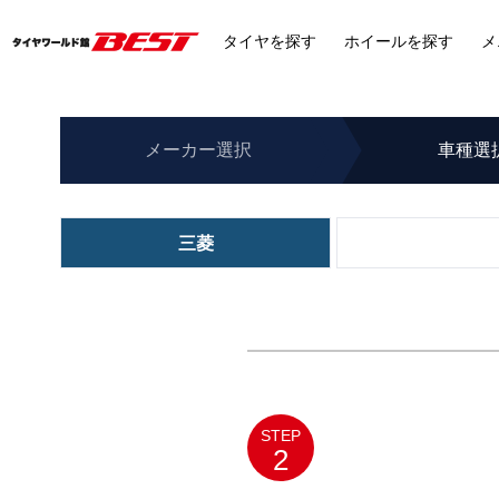
タイヤ
を探す
ホイール
を探す
メ
メーカー
選択
車種
選
三菱
STEP
2
メルセデスベンツ