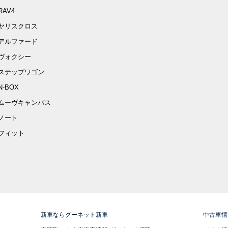
RAV4
ヤリスクロス
アルファード
ヴォクシー
ステップワゴン
N-BOX
ムーヴキャンバス
ノート
フィット
新車ならグーネット新車
中古車情