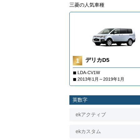
三菱の人気車種
アウディ
ボルボ
ジープ
デリカD5
プジョー
LDA-CV1W
ルノー
2013年1月～2019年1月
クライスラー
英数字
ランドローバー
ekアクティブ
ジャガー
ekカスタム