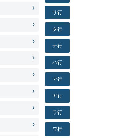
サ行
タ行
ナ行
ハ行
マ行
ヤ行
ラ行
ワ行