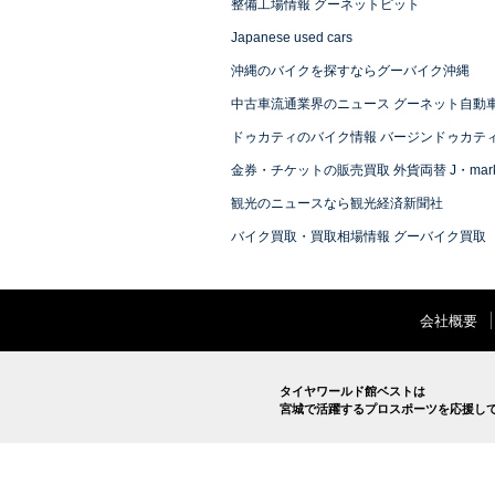
ディオンツアラー
整備工場情報 グーネットピット
Japanese used cars
ディグニティ
沖縄のバイクを探すならグーバイク沖縄
中古車流通業界のニュース グーネット自動
デリカD2
ドゥカティのバイク情報 バージンドゥカテ
金券・チケットの販売買取 外貨両替 J・mark
デリカD2カスタム
観光のニュースなら観光経済新聞社
バイク買取・買取相場情報 グーバイク買取
デリカD5
デリカスペースギア
会社概要
デリカミニ
タイヤワールド館ベストは
宮城で活躍するプロスポーツを応援し
トッポ
トッポBJ