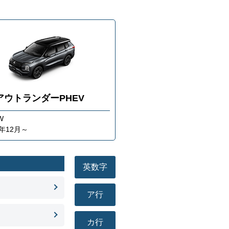
アウトランダーPHEV
W
1年12月～
英数字
ア行
カ行