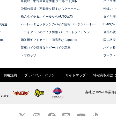
車買取・中古車査定情報 グーネット買取
バイク情
沖縄の賃貸・不動産を探すならグーホーム
沖縄の中
輸入タイヤ＆ホイールならAUTOWAY
タイヤ交
車流通
ハーレーダビッドソンのバイク情報 バージンハーレー
BMWの
ィ
トライアンフのバイク情報 バージントライアンフ
全国の賃
et
贈答用ギフトカード・商品券ならgalireo
国内格安
新車バイク情報ならグーバイク新車
バイク整
トマロッソ
ブースト
利用規約
プライバシーポリシー
サイトマップ
特定商取引法
当社はJAWA事業部
ています。