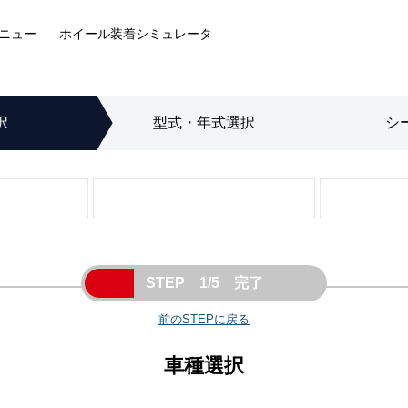
ニュー
ホイール装着
シミュレータ
択
型式・年式
選択
シ
STEP 1/5 完了
前のSTEPに戻る
車種選択