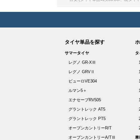
ギャランフォルティススポ
グランディス
タイヤ単品を探す
ホ
グランディス(スポーツギア)
サマータイヤ
タ
レグノ GR-XⅢ
コルト
レグノ GRVⅡ
コルトプラス
ビューロVE304
ルマン5＋
コルトラリーアート
エナセーブRV505
グラントレック AT5
サ行
グラントレック PT5
オープンカントリーR/T
シャリオグランディス
オープンカントリーA/TⅢ
車