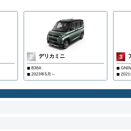
デリカミニ
B38A
GN0
2023年5月～
202