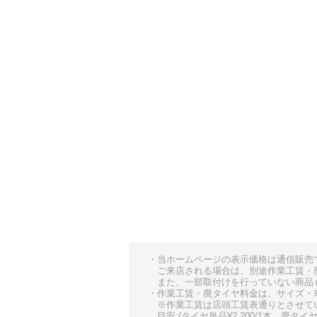
RVR
ア行
アウトランダー
アウトランダーPHEV
エアトレック
エクリプスクロス
エクリプスクロスPHEV
・当ホームページの表示価格は通信販売
ご来店される場合は、別途作業工賃・
カ行
また、一部取付けを行っていない商品
・作業工賃・廃タイヤ料金は、サイズ・
※作業工賃は店頭工賃表通りとさせて
ギャランフォルティス
目安:(タイヤ単品¥2,200/1本、廃タイヤ¥