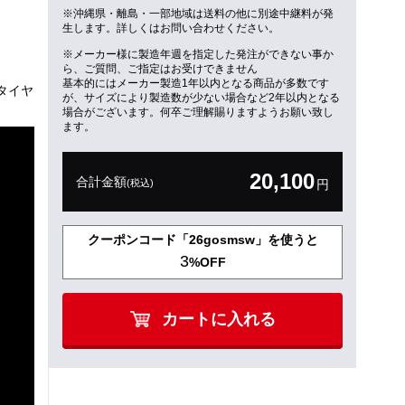
※沖縄県・離島・一部地域は送料の他に別途中継料が発
生します。詳しくはお問い合わせください。
※メーカー様に製造年週を指定した発注ができない事か
ら、ご質問、ご指定はお受けできません
基本的にはメーカー製造1年以内となる商品が多数です
タイヤ
が、サイズにより製造数が少ない場合など2年以内となる
場合がございます。何卒ご理解賜りますようお願い致し
ます。
20,100
合計金額
(税込)
円
クーポンコード「26gosmsw」を使うと
3
%OFF
カートに入れる