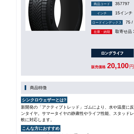
357797
商品コード
15インチ
インチ
75 /
ロードインデックス
取寄せ品 
在庫・納期
20,100
円
販売価格
商品特徴
シンクロウェザーとは?
新開発の「アクティブトレッド」ゴムにより、水や温度に反
ンタイヤ。サマータイヤの静粛性やライフ性能、スタッドレ
軟に対応します。
こんな方におすすめ