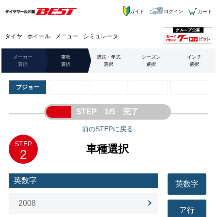
ガイド
ログイン
カート
タイヤ
ホイール
メニュー
シミュレータ
メーカー
車種
型式・年式
シーズン
インチ
選択
選択
選択
選択
選択
プジョー
STEP 1/5 完了
前のSTEPに戻る
STEP
車種選択
2
英数字
英数字
2008
ア行