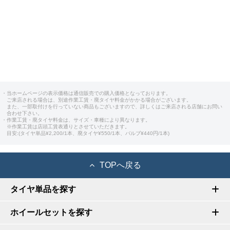
・当ホームページの表示価格は通信販売での購入価格となっております。
ご来店される場合は、別途作業工賃・廃タイヤ料金がかかる場合がございます。
また、一部取付けを行っていない商品もございますので、詳しくはご来店される店舗にお問い
合わせ下さい。
・作業工賃・廃タイヤ料金は、サイズ・車種により異なります。
※作業工賃は店頭工賃表通りとさせていただきます。
目安:(タイヤ単品¥2,200/1本、廃タイヤ¥550/1本、バルブ¥440円/1本)
TOPへ戻る
タイヤ単品を探す
ホイールセットを探す