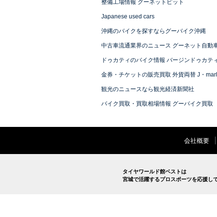
整備工場情報 グーネットピット
Japanese used cars
沖縄のバイクを探すならグーバイク沖縄
中古車流通業界のニュース グーネット自動
ドゥカティのバイク情報 バージンドゥカテ
金券・チケットの販売買取 外貨両替 J・mark
観光のニュースなら観光経済新聞社
バイク買取・買取相場情報 グーバイク買取
会社概要
タイヤワールド館ベストは
宮城で活躍するプロスポーツを応援し