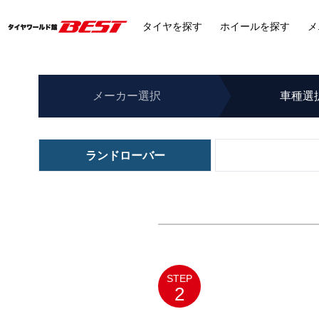
タイヤ
を探す
ホイール
を探す
メ
メーカー
選択
車種
選
ランドローバー
STEP
2
メルセデスベンツ