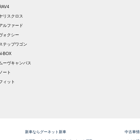
RAV4
ヤリスクロス
アルファード
ヴォクシー
ステップワゴン
N-BOX
ムーヴキャンバス
ノート
フィット
新車ならグーネット新車
中古車情