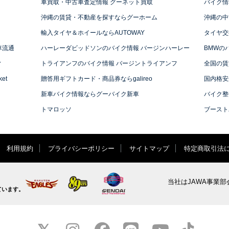
車買取・中古車査定情報 グーネット買取
バイク情
沖縄の賃貸・不動産を探すならグーホーム
沖縄の中
輸入タイヤ＆ホイールならAUTOWAY
タイヤ交
車流通
ハーレーダビッドソンのバイク情報 バージンハーレー
BMWの
ィ
トライアンフのバイク情報 バージントライアンフ
全国の賃
et
贈答用ギフトカード・商品券ならgalireo
国内格安
新車バイク情報ならグーバイク新車
バイク整
トマロッソ
ブースト
利用規約
プライバシーポリシー
サイトマップ
特定商取引法
当社はJAWA事業部
ています。