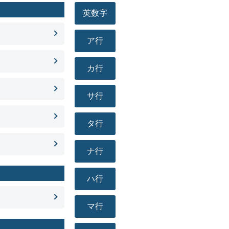
英数字
ア行
カ行
サ行
タ行
ナ行
ハ行
マ行