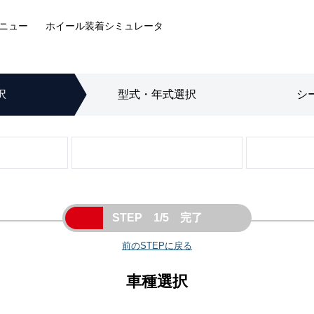
ニュー
ホイール装着
シミュレータ
択
型式・年式
選択
シ
STEP 1/5 完了
前のSTEPに戻る
車種選択