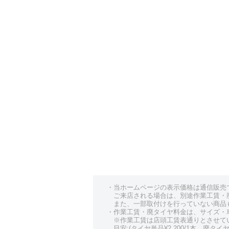
レンジローバースポーツ
・当ホームページの表示価格は通信販売
ご来店される場合は、別途作業工賃・
また、一部取付けを行っていない商品
・作業工賃・廃タイヤ料金は、サイズ・
※作業工賃は店頭工賃表通りとさせて
目安:(タイヤ単品¥2,200/1本、廃タイヤ¥