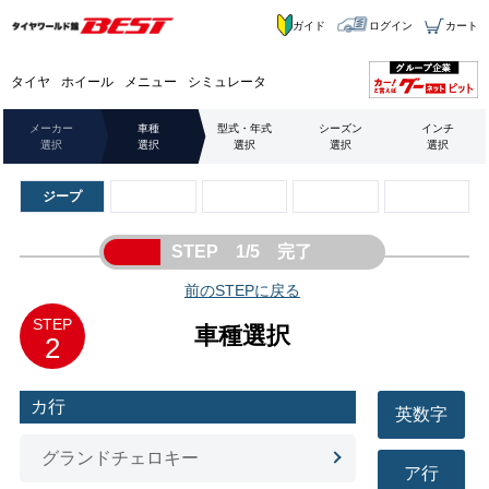
ガイド
ログイン
カート
タイヤ
ホイール
メニュー
シミュレータ
メーカー
車種
型式・年式
シーズン
インチ
選択
選択
選択
選択
選択
ジープ
STEP 1/5 完了
前のSTEPに戻る
STEP
車種選択
2
カ行
英数字
グランドチェロキー
ア行