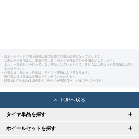
・当ホームページの表示価格は通信販売での購入価格となっております。
ご来店される場合は、別途作業工賃・廃タイヤ料金がかかる場合がございます。
また、一部取付けを行っていない商品もございますので、詳しくはご来店される店舗にお問い
合わせ下さい。
・作業工賃・廃タイヤ料金は、サイズ・車種により異なります。
※作業工賃は店頭工賃表通りとさせていただきます。
目安:(タイヤ単品¥2,200/1本、廃タイヤ¥550/1本、バルブ¥440円/1本)
TOPへ戻る
タイヤ単品を探す
ホイールセットを探す