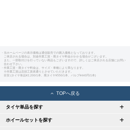
・当ホームページの表示価格は通信販売での購入価格となっております。
ご来店される場合は、別途作業工賃・廃タイヤ料金がかかる場合がございます。
また、一部取付けを行っていない商品もございますので、詳しくはご来店される店舗にお問い
合わせ下さい。
・作業工賃・廃タイヤ料金は、サイズ・車種により異なります。
※作業工賃は店頭工賃表通りとさせていただきます。
目安:(タイヤ単品¥2,200/1本、廃タイヤ¥550/1本、バルブ¥440円/1本)
TOPへ戻る
タイヤ単品を探す
ホイールセットを探す