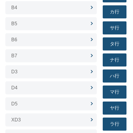
B4
カ行
B5
サ行
B6
タ行
B7
ナ行
D3
ハ行
D4
マ行
D5
ヤ行
XD3
ラ行