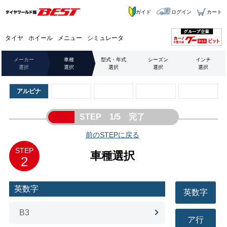
ガイド
ログイン
カート
タイヤ
ホイール
メニュー
シミュレータ
メーカー
車種
型式・年式
シーズン
インチ
選択
選択
選択
選択
選択
アルピナ
STEP 1/5 完了
前のSTEPに戻る
STEP
車種選択
2
英数字
英数字
B3
ア行