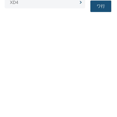
XD4
ワ行