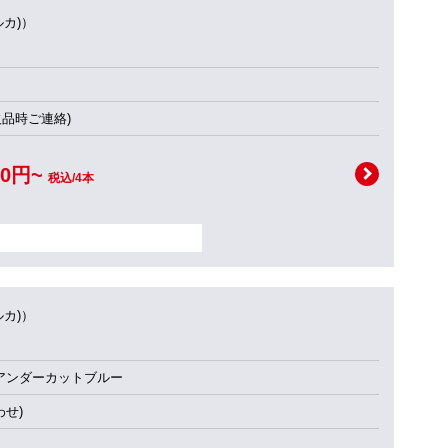
ルカ)）
欠品時ご連絡)
00円~
税込/4本
ルカ)）
アンダーカットブルー
せ)