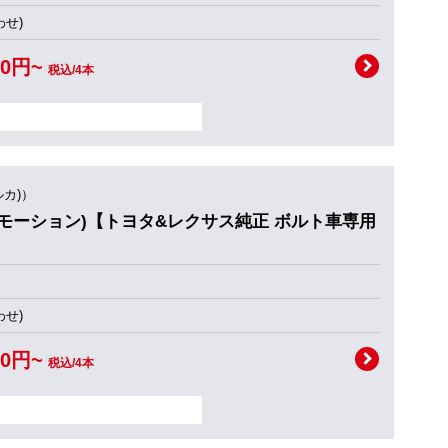
せ)
00円~
税込/4本
ルカ)）
ION3(モーション)【トヨタ&レクサス純正 ボルト車専用
ト
せ)
00円~
税込/4本