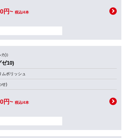
00円~
税込/4本
ルカ)）
グゼ10)
リムポリッシュ
せ)
00円~
税込/4本