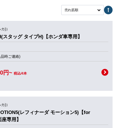
売れ筋順
ルカ)）
TypeH(スタッグ タイプH)【ホンダ車専用】
欠品時ご連絡)
00円~
税込/4本
ルカ)）
da MOTION5(レフィナーダ モーション5)【for
球面座専用】