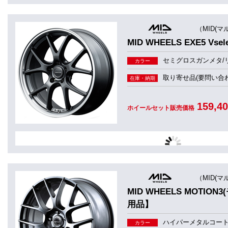
（MID(マ
MID WHEELS EXE5 V
セミグロスガンメタ/
カラー
取り寄せ品(要問い合わ
在庫・納期
159,4
ホイールセット販売価格
（MID(マ
MID WHEELS MOT
用品】
ハイパーメタルコー
カラー