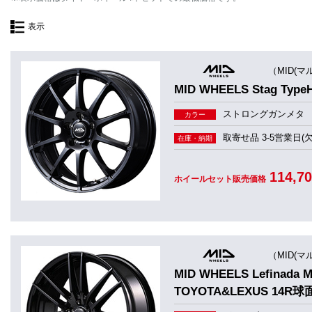
表示
（MID(マ
MID WHEELS Stag 
ストロングガンメタ
カラー
取寄せ品 3-5営業日(
在庫・納期
114,7
ホイールセット販売価格
（MID(マ
MID WHEELS Lefina
TOYOTA&LEXUS 14R