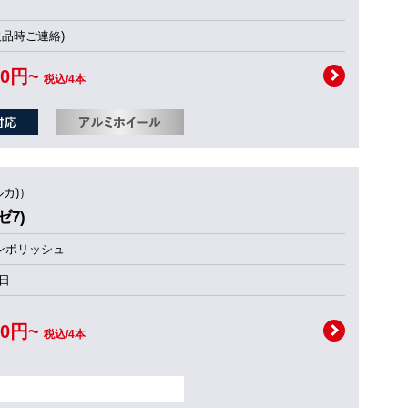
欠品時ご連絡)
00円~
税込/4本
ルカ)）
ゼ7)
ンポリッシュ
日
00円~
税込/4本