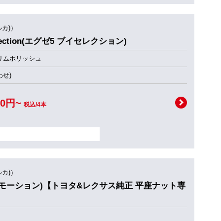
ルカ)）
selection(エグゼ5 ブイセレクション)
リムポリッシュ
せ)
00円~
税込/4本
ルカ)）
ION3(モーション)【トヨタ&レクサス純正 平座ナット専
ト