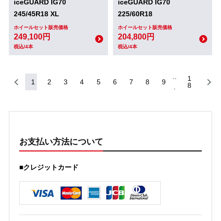
iceGUARD IG70
iceGUARD IG70
245/45R18 XL
225/60R18
ホイールセット販売価格
ホイールセット販売価格
249,100円
204,800円
税込/4本
税込/4本
1
1
2
3
4
5
6
7
8
9
8
お支払い方法について
■クレジットカード