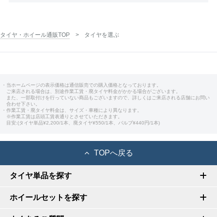
タイヤ・ホイール通販TOP
タイヤを選ぶ
・当ホームページの表示価格は通信販売での購入価格となっております。
ご来店される場合は、別途作業工賃・廃タイヤ料金がかかる場合がございます。
また、一部取付けを行っていない商品もございますので、詳しくはご来店される店舗にお問い
合わせ下さい。
・作業工賃・廃タイヤ料金は、サイズ・車種により異なります。
※作業工賃は店頭工賃表通りとさせていただきます。
目安:(タイヤ単品¥2,200/1本、廃タイヤ¥550/1本、バルブ¥440円/1本)
TOPへ戻る
タイヤ単品を探す
ホイールセットを探す