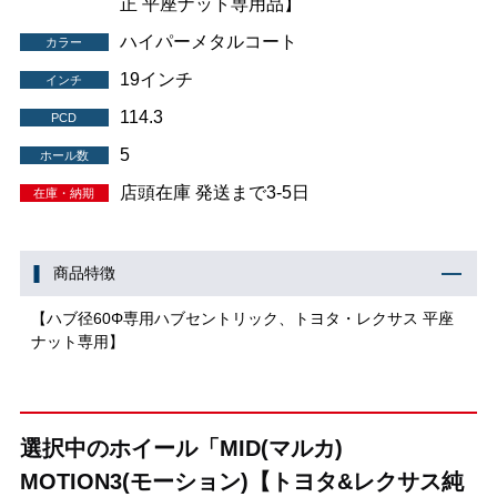
正 平座ナット専用品】
ハイパーメタルコート
カラー
19インチ
インチ
114.3
PCD
5
ホール数
店頭在庫 発送まで3-5日
在庫・納期
商品特徴
【ハブ径60Φ専用ハブセントリック、トヨタ・レクサス 平座
ナット専用】
選択中のホイール「MID(マルカ)
MOTION3(モーション)【トヨタ&レクサス純