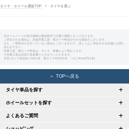
タイヤ・ホイール通販TOP
タイヤを選ぶ
・当ホームページの表示価格は通信販売での購入価格となっております。
ご来店される場合は、別途作業工賃・廃タイヤ料金がかかる場合がございます。
また、一部取付けを行っていない商品もございますので、詳しくはご来店される店舗にお問い
合わせ下さい。
・作業工賃・廃タイヤ料金は、サイズ・車種により異なります。
※作業工賃は店頭工賃表通りとさせていただきます。
目安:(タイヤ単品¥2,200/1本、廃タイヤ¥550/1本、バルブ¥440円/1本)
TOPへ戻る
タイヤ単品を探す
ホイールセットを探す
よくあるご質問
ショッピング