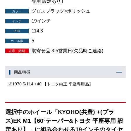
専用 設定あり】
グロスブラック×ポリッシュ
カラー
19インチ
インチ
114.3
PCD
5
ホール数
取寄せ品 3-5営業日(欠品時ご連絡)
在庫・納期
商品特徴
※1970 5/114 +40 【トヨタ純正 平座専用品】
選択中のホイール「KYOHO(共豊) +(プラ
ス)EK M1【60°テーパー&トヨタ 平座専用 設
定あり】」に組み合わせる19インチのタイヤ