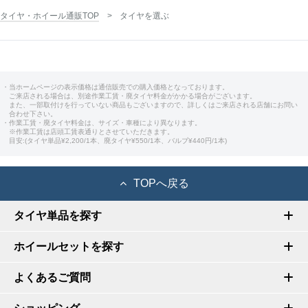
タイヤ・ホイール通販TOP
タイヤを選ぶ
・当ホームページの表示価格は通信販売での購入価格となっております。
ご来店される場合は、別途作業工賃・廃タイヤ料金がかかる場合がございます。
また、一部取付けを行っていない商品もございますので、詳しくはご来店される店舗にお問い
合わせ下さい。
・作業工賃・廃タイヤ料金は、サイズ・車種により異なります。
※作業工賃は店頭工賃表通りとさせていただきます。
目安:(タイヤ単品¥2,200/1本、廃タイヤ¥550/1本、バルブ¥440円/1本)
TOPへ戻る
タイヤ単品を探す
ホイールセットを探す
よくあるご質問