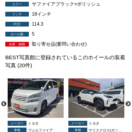
サファイアブラック×ポリッシュ
カラー
18インチ
インチ
114.3
PCD
5
ホール数
取り寄せ品(要問い合わせ)
在庫・納期
BEST写真館に登録されているこのホイールの装着
写真
(20件)
メーカー
トヨタ
メーカー
トヨタ
車種
ヴェルファイア
車種
ヤリスクロス(ガソリン)(ハイブリッド)