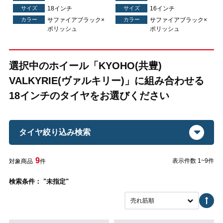
サイズ
18インチ
サイズ
16インチ
×
カラー
サファイアブラック×
カラー
サファイアブラック×
ポリッシュ
ポリッシュ
選択中のホイール「KYOHO(共豊)
VALKYRIE(ヴァルキリー)」に組み合わせる
18インチのタイヤをお選びください
タイヤ絞り込み検索
9
表示件数 1~9件
対象商品
件
検索条件： "未指定"
売れ筋順