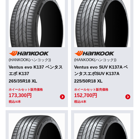
(HANKOOK(ハンコック))
(HANKOOK(ハンコック))
Ventus evo K137 ベンタス
Ventus evo SUV K137A ベ
エボ K137
ンタスエボSUV K137A
265/35R18 XL
225/50R18 XL
ホイールセット販売価格
ホイールセット販売価格
173,300円
152,700円
税込/4本
税込/4本