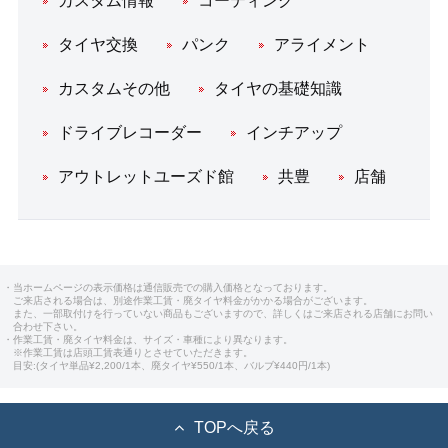
カスタム情報
コーティング
タイヤ交換
パンク
アライメント
カスタムその他
タイヤの基礎知識
ドライブレコーダー
インチアップ
アウトレットユーズド館
共豊
店舗
・当ホームページの表示価格は通信販売での購入価格となっております。
ご来店される場合は、別途作業工賃・廃タイヤ料金がかかる場合がございます。
また、一部取付けを行っていない商品もございますので、詳しくはご来店される店舗にお問い
合わせ下さい。
・作業工賃・廃タイヤ料金は、サイズ・車種により異なります。
※作業工賃は店頭工賃表通りとさせていただきます。
目安:(タイヤ単品¥2,200/1本、廃タイヤ¥550/1本、バルブ¥440円/1本)
TOPへ戻る