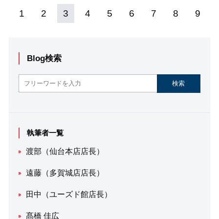
1
2
3
4
5
6
7
8
9
Blog検索
執筆者一覧
渡部（仙台本店店長）
遠藤（多賀城店店長）
田中（ユーズド館店長）
髙橋 佳広