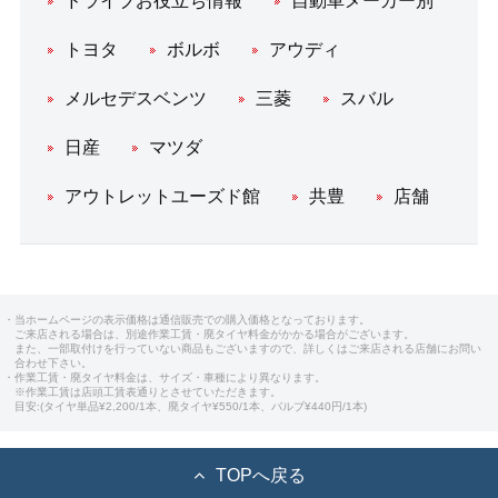
ドライブお役立ち情報
自動車メーカー別
トヨタ
ボルボ
アウディ
メルセデスベンツ
三菱
スバル
日産
マツダ
アウトレットユーズド館
共豊
店舗
・当ホームページの表示価格は通信販売での購入価格となっております。
ご来店される場合は、別途作業工賃・廃タイヤ料金がかかる場合がございます。
また、一部取付けを行っていない商品もございますので、詳しくはご来店される店舗にお問い
合わせ下さい。
・作業工賃・廃タイヤ料金は、サイズ・車種により異なります。
※作業工賃は店頭工賃表通りとさせていただきます。
目安:(タイヤ単品¥2,200/1本、廃タイヤ¥550/1本、バルブ¥440円/1本)
TOPへ戻る