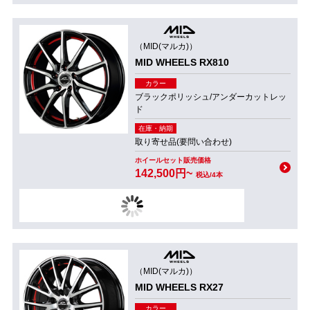
（MID(マルカ)）
MID WHEELS RX810
カラー
ブラックポリッシュ/アンダーカットレッ
ド
在庫・納期
取り寄せ品(要問い合わせ)
ホイールセット販売価格
142,500円~
税込/4本
（MID(マルカ)）
MID WHEELS RX27
カラー