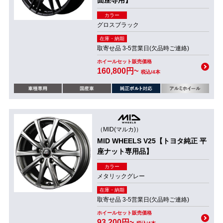
面座専用】
カラー
グロスブラック
在庫・納期
取寄せ品 3-5営業日(欠品時ご連絡)
ホイールセット販売価格
160,800円~
税込/4本
（MID(マルカ)）
MID WHEELS V25【トヨタ純正 平
座ナット専用品】
カラー
メタリックグレー
在庫・納期
取寄せ品 3-5営業日(欠品時ご連絡)
ホイールセット販売価格
93,200円~