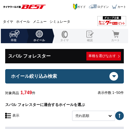
ガイド
ログイン
カート
タイヤ
ホイール
メニュー
シミュレータ
車種
ホイール
タイヤ
確認
カート
スバル フォレスター
車種を選びなおす
ホイール絞り込み検索
1,749
表示件数 1~50件
対象商品
件
スバル フォレスターに適合するホイールを選ぶ
表示
売れ筋順