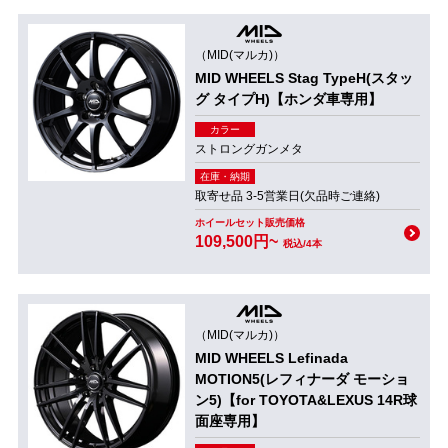
（MID(マルカ)）
MID WHEELS Stag TypeH(スタッ
グ タイプH)【ホンダ車専用】
カラー
ストロングガンメタ
在庫・納期
取寄せ品 3-5営業日(欠品時ご連絡)
ホイールセット販売価格
109,500円~
税込/4本
（MID(マルカ)）
MID WHEELS Lefinada
MOTION5(レフィナーダ モーショ
ン5)【for TOYOTA&LEXUS 14R球
面座専用】