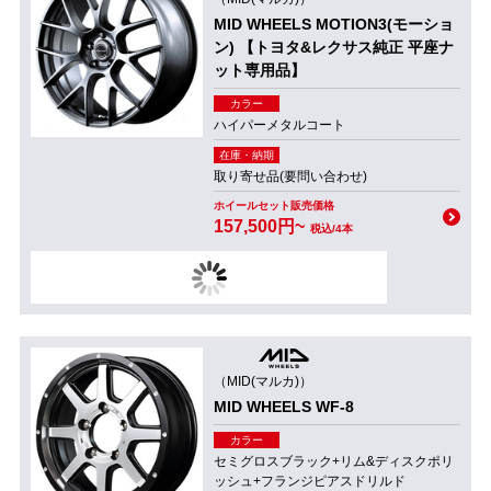
MID WHEELS MOTION3(モーショ
ン) 【トヨタ&レクサス純正 平座ナ
ット専用品】
カラー
ハイパーメタルコート
在庫・納期
取り寄せ品(要問い合わせ)
ホイールセット販売価格
157,500円~
税込/4本
（MID(マルカ)）
MID WHEELS WF-8
カラー
セミグロスブラック+リム&ディスクポリ
ッシュ+フランジピアスドリルド