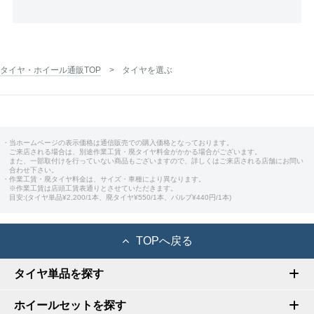
タイヤ・ホイール通販TOP
タイヤを選ぶ
・当ホームページの表示価格は通信販売での購入価格となっております。
ご来店される場合は、別途作業工賃・廃タイヤ料金がかかる場合がございます。
また、一部取付けを行っていない商品もございますので、詳しくはご来店される店舗にお問い
合わせ下さい。
・作業工賃・廃タイヤ料金は、サイズ・車種により異なります。
※作業工賃は店頭工賃表通りとさせていただきます。
目安:(タイヤ単品¥2,200/1本、廃タイヤ¥550/1本、バルブ¥440円/1本)
TOPへ戻る
タイヤ単品を探す
ホイールセットを探す