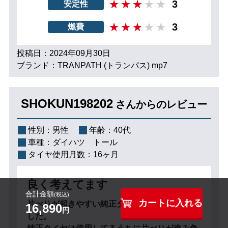
3
安定性
3
燃費
投稿日：2024年09月30日
ブランド：TRANPATH (トランパス) mp7
SHOKUN198202
さんからのレビュー
性別：
男性
年齢：
40代
車種：
ダイハツ トール
タイヤ使用月数：
16ヶ月
良く考えてます
合計金額
(税込)
カートに入れる
片べりが起きやすい純正タイヤより履き替えま
16,890
円
した。