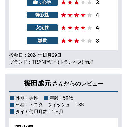
3
乗り心地
4
静寂性
4
安定性
3
燃費
投稿日：2024年10月29日
ブランド：TRANPATH (トランパス) mp7
篠田成元
さんからのレビュー
性別：
男性
年齢：
50代
車種：
トヨタ ウィッシュ 1.8S
タイヤ使用月数：
5ヶ月