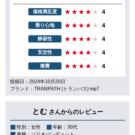
4
価格満足度
4
乗り心地
4
静寂性
4
安定性
4
燃費
投稿日：2024年10月20日
ブランド：TRANPATH (トランパス) mp7
とむ
さんからのレビュー
性別：
女性
年齢：
30代
車種：
ソリオバンディット