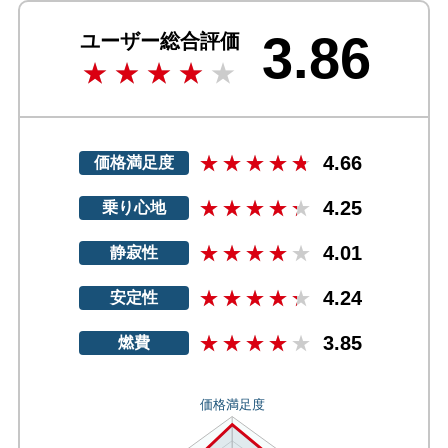
3.86
ユーザー総合評価
4.66
価格満足度
4.25
乗り心地
4.01
静寂性
4.24
安定性
3.85
燃費