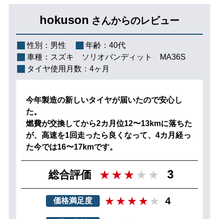
hokuson
さんからのレビュー
性別：
男性
年齢：
40代
車種：
スズキ ソリオバンディット MA36S
タイヤ使用月数：
4ヶ月
今年製造の新しいタイヤが届いたので安心し
た。
燃費が交換してから2カ月位12〜13kmに落ちた
が、高速を1回走ったら良くなって、4カ月経っ
た今では16〜17kmです。
3
総合評価
4
価格満足度