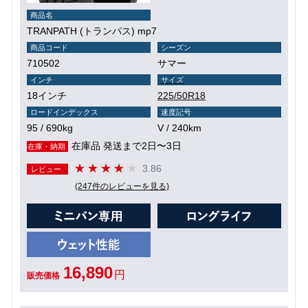
商品名
TRANPATH (トランパス) mp7
商品コード
シーズン
710502
サマー
インチ
サイズ
18インチ
225/50R18
ロードインデックス
速度記号
95 / 690kg
V / 240km
在庫品 発送まで2日〜3日
在庫・納期
3.86
レビュー
(247件のレビューを見る)
16,890
円
販売価格