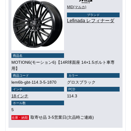
MID(マルカ)
ブランド
Lefinada レフィナーダ
商品名
MOTION6(モーション6)【14R球面座 14×1.5ボルト車専
用】
商品コード
カラー
lem6b-gbt-114.3-5-1870
グロスブラック
インチ
PCD
18インチ
114.3
ホール数
5
取寄せ品 3-5営業日(欠品時ご連絡)
在庫・納期