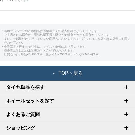
・当ホームページの表示価格は通信販売での購入価格となっております。
ご来店される場合は、別途作業工賃・廃タイヤ料金がかかる場合がございます。
また、一部取付けを行っていない商品もございますので、詳しくはご来店される店舗にお問い
合わせ下さい。
・作業工賃・廃タイヤ料金は、サイズ・車種により異なります。
※作業工賃は店頭工賃表通りとさせていただきます。
目安:(タイヤ単品¥2,200/1本、廃タイヤ¥550/1本、バルブ¥440円/1本)
TOPへ戻る
タイヤ単品を探す
ホイールセットを探す
よくあるご質問
ショッピング