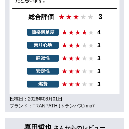
だと思います。
3
総合評価
4
価格満足度
3
乗り心地
3
静寂性
3
安定性
3
燃費
投稿日：2026年08月01日
ブランド：TRANPATH (トランパス) mp7
喜田哲也
さんからのレビュー