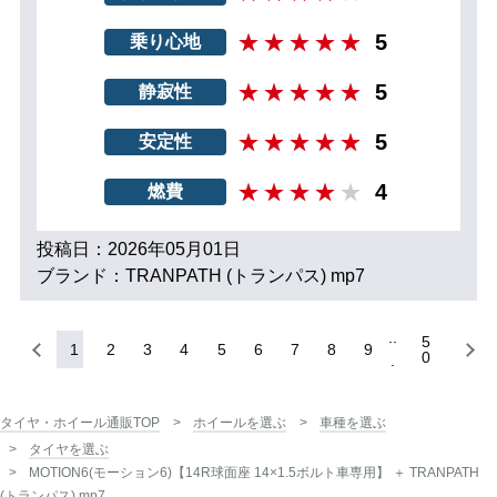
5
乗り心地
5
静寂性
5
安定性
4
燃費
投稿日：2026年05月01日
ブランド：TRANPATH (トランパス) mp7
5
1
2
3
4
5
6
7
8
9
0
タイヤ・ホイール通販TOP
ホイールを選ぶ
車種を選ぶ
タイヤを選ぶ
MOTION6(モーション6)【14R球面座 14×1.5ボルト車専用】 ＋ TRANPATH
(トランパス) mp7