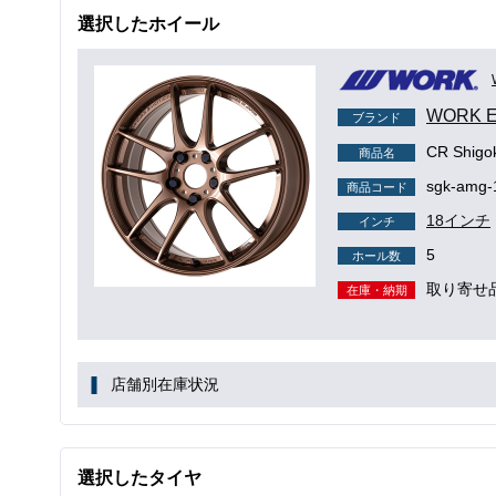
選択したホイール
WORK 
ブランド
CR Shig
商品名
sgk-amg-
商品コード
18インチ
インチ
5
ホール数
取り寄せ
在庫・納期
店舗別在庫状況
選択したタイヤ