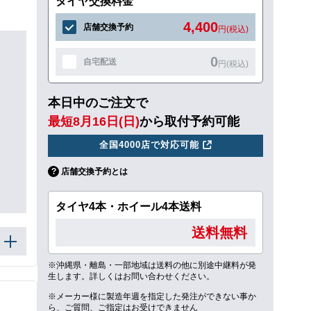
タイヤ交換料金
4,400
店舗交換予約
円(税込)
0
自宅配送
円(税込)
本日中のご注文で
最短8月16日(日)
から取付予約可能
全国4000店で対応可能
店舗交換予約とは
タイヤ4本・ホイール4本送料
送料無料
※沖縄県・離島・一部地域は送料の他に別途中継料が発
生します。詳しくはお問い合わせください。
※メーカー様に製造年週を指定した発注ができない事か
ら、ご質問、ご指定はお受けできません