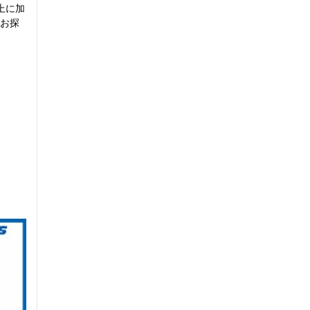
上に加
お探