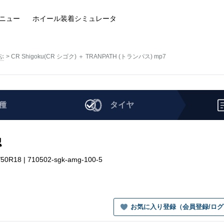
ニュー
ホイール装着
シミュレータ
ぶ
CR Shigoku(CR シゴク) ＋ TRANPATH (トランパス) mp7
種
タイヤ
認
0R18 | 710502-sgk-amg-100-5
お気に入り登録（会員登録/ロ