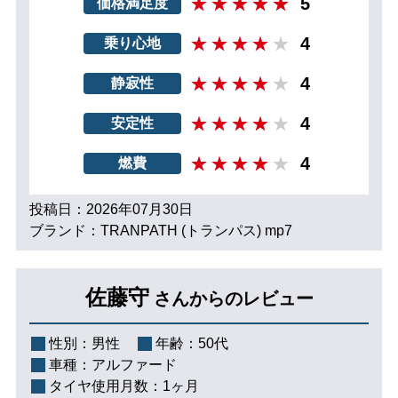
5
価格満足度
4
乗り心地
4
静寂性
4
安定性
4
燃費
投稿日：2026年07月30日
ブランド：TRANPATH (トランパス) mp7
佐藤守
さんからのレビュー
性別：
男性
年齢：
50代
車種：
アルファード
タイヤ使用月数：
1ヶ月