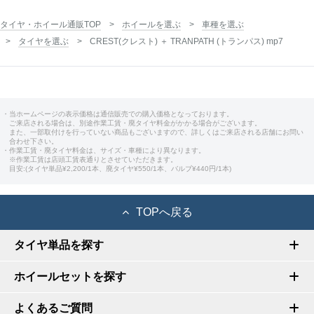
タイヤ・ホイール通販TOP
ホイールを選ぶ
車種を選ぶ
タイヤを選ぶ
CREST(クレスト) ＋ TRANPATH (トランパス) mp7
・当ホームページの表示価格は通信販売での購入価格となっております。
ご来店される場合は、別途作業工賃・廃タイヤ料金がかかる場合がございます。
また、一部取付けを行っていない商品もございますので、詳しくはご来店される店舗にお問い
合わせ下さい。
・作業工賃・廃タイヤ料金は、サイズ・車種により異なります。
※作業工賃は店頭工賃表通りとさせていただきます。
目安:(タイヤ単品¥2,200/1本、廃タイヤ¥550/1本、バルブ¥440円/1本)
TOPへ戻る
タイヤ単品を探す
ホイールセットを探す
よくあるご質問