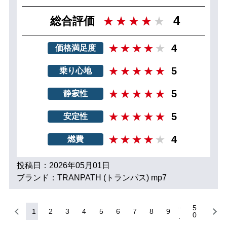
4
総合評価
4
価格満足度
5
乗り心地
5
静寂性
5
安定性
4
燃費
投稿日：2026年05月01日
ブランド：TRANPATH (トランパス) mp7
5
1
2
3
4
5
6
7
8
9
0