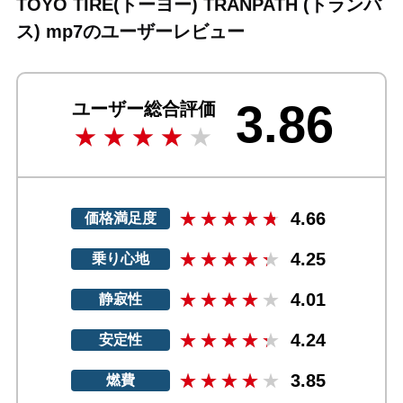
TOYO TIRE(トーヨー) TRANPATH (トランパ
ス) mp7のユーザーレビュー
3.86
ユーザー総合評価
4.66
価格満足度
4.25
乗り心地
4.01
静寂性
4.24
安定性
3.85
燃費