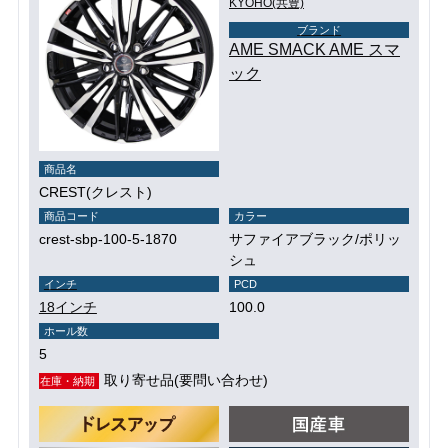
KYOHO(共豊)
ブランド
AME SMACK AME スマ
ック
商品名
CREST(クレスト)
商品コード
カラー
crest-sbp-100-5-1870
サファイアブラック/ポリッ
シュ
インチ
PCD
18インチ
100.0
ホール数
5
取り寄せ品(要問い合わせ)
在庫・納期