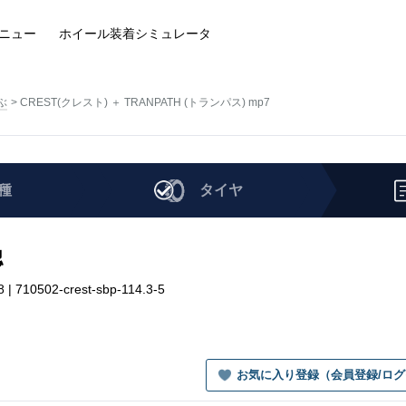
ニュー
ホイール装着
シミュレータ
ぶ
CREST(クレスト) ＋ TRANPATH (トランパス) mp7
種
タイヤ
認
710502-crest-sbp-114.3-5
お気に入り登録（会員登録/ロ