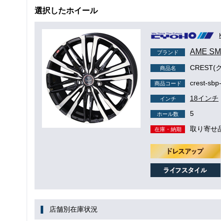
選択したホイール
AME S
ブランド
CREST(
商品名
crest-sbp
商品コード
18インチ
インチ
5
ホール数
取り寄せ
在庫・納期
店舗別在庫状況