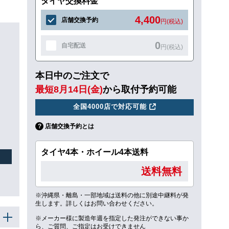
タイヤ交換料金
4,400
店舗交換予約
円(税込)
0
自宅配送
円(税込)
本日中のご注文で
最短8月14日(金)
から取付予約可能
全国4000店で対応可能
店舗交換予約とは
タイヤ4本・ホイール4本送料
送料無料
※沖縄県・離島・一部地域は送料の他に別途中継料が発
生します。詳しくはお問い合わせください。
※メーカー様に製造年週を指定した発注ができない事か
ら、ご質問、ご指定はお受けできません