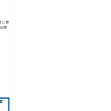
上に加
お探