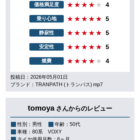
4
価格満足度
5
乗り心地
5
静寂性
5
安定性
4
燃費
投稿日：2026年05月01日
ブランド：TRANPATH (トランパス) mp7
tomoya
さんからのレビュー
性別：
男性
年齢：
50代
車種：
80系 VOXY
タイヤ使用月数：
6ヶ月