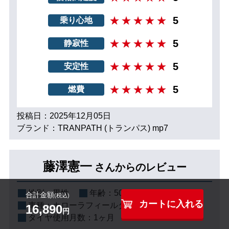
5
乗り心地
5
静寂性
5
安定性
5
燃費
投稿日：2025年12月05日
ブランド：TRANPATH (トランパス) mp7
藤澤憲一
さんからのレビュー
性別：
男性
年齢：
50代
合計金額
(税込)
カートに入れる
車種：
カローラフィールダーハイブリッド
16,890
円
タイヤ使用月数：
1ヶ月