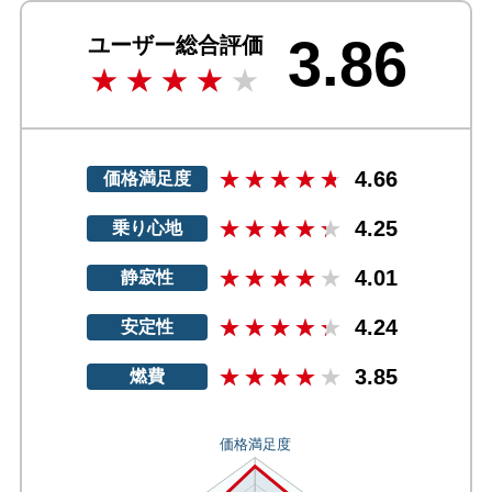
3.86
ユーザー総合評価
4.66
価格満足度
4.25
乗り心地
4.01
静寂性
4.24
安定性
3.85
燃費