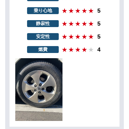
5
乗り心地
5
静寂性
5
安定性
4
燃費