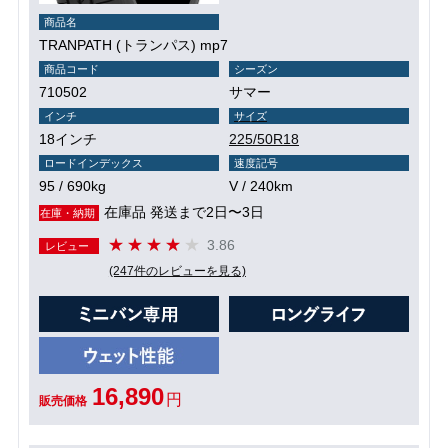
商品名
TRANPATH (トランパス) mp7
商品コード
シーズン
710502
サマー
インチ
サイズ
18インチ
225/50R18
ロードインデックス
速度記号
95 / 690kg
V / 240km
在庫品 発送まで2日〜3日
在庫・納期
3.86
レビュー
(247件のレビューを見る)
16,890
円
販売価格