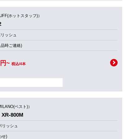
TUFF(ホットスタッフ)）
2
ポリッシュ
欠品時ご連絡)
0円~
税込/4本
MILANO(ベスト)）
XR-800M
ポリッシュ
せ)