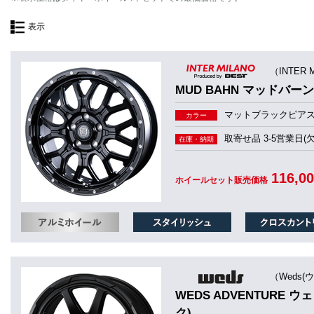
表示
（INTER 
MUD BAHN マッドバーン 
マットブラックピア
カラー
取寄せ品 3-5営業日(
在庫・納期
116,0
ホイールセット販売価格
（Weds(
WEDS ADVENTURE 
ク)