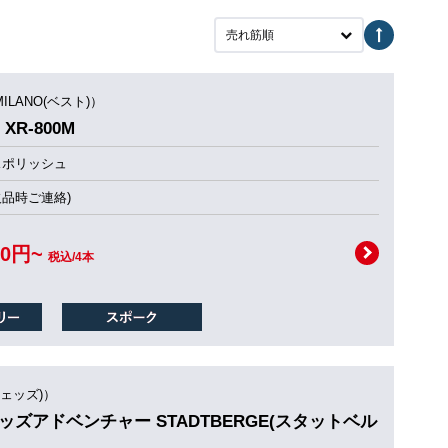
売れ筋順
MILANO(ベスト)）
XR-800M
スポリッシュ
欠品時ご連絡)
00円~
税込/4本
ウェッズ)）
ウェッズアドベンチャー STADTBERGE(スタットベル