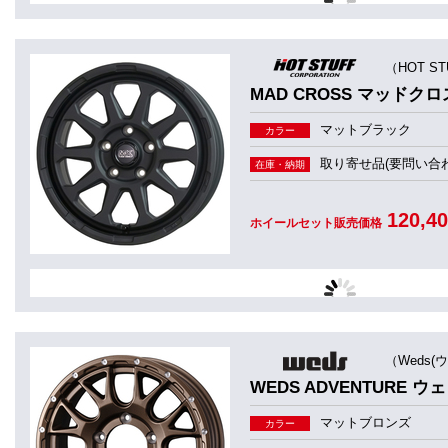
（HOT S
MAD CROSS マッドクロ
マットブラック
カラー
取り寄せ品(要問い合わ
在庫・納期
120,4
ホイールセット販売価格
（Weds(
WEDS ADVENTURE ウ
マットブロンズ
カラー