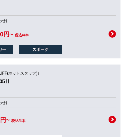
せ)
00円~
税込/4本
TUFF(ホットスタッフ)）
05Ⅱ
せ)
0円~
税込/4本