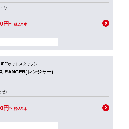
せ)
00円~
税込/4本
TUFF(ホットスタッフ)）
ス RANGER(レンジャー)
せ)
00円~
税込/4本