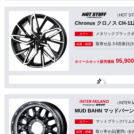
（HOT S
Chronus クロノス CH-11
メタリックブラック
カラー
取寄せ品 3-5営業日(
在庫・納期
95,90
ホイールセット販売価格
（INTER 
MUD BAHN マッドバーン 
マットブラック/リム
カラー
取り寄せ品(要問い合わ
在庫・納期