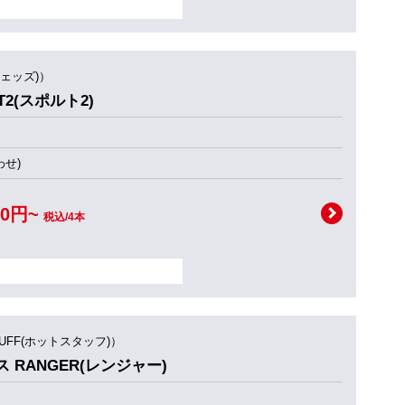
ウェッズ)）
T2(スポルト2)
せ)
00円~
税込/4本
TUFF(ホットスタッフ)）
ス RANGER(レンジャー)