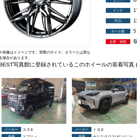
カラー
インチ
1
PCD
5
ホール数
在庫・納期
※画像はイメージです。実際のサイズ、カラーとは異な
る場合があります。
BEST写真館に登録されているこのホイールの装着写真
メーカー
スズキ
メーカー
トヨタ
車種
エブリィ
車種
ヤリスクロス(ガソリン)(ハイブリッド)