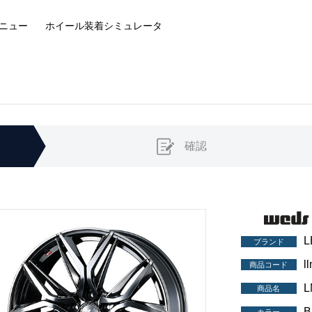
ニュー
ホイール装着
シミュレータ
確認
L
ブランド
l
商品コード
L
商品名