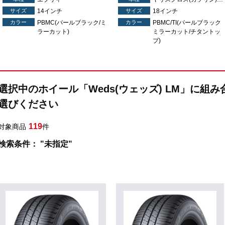
サイズ
14インチ
サイズ
18インチ
カラー
PBMC(パールブラック/ミ
カラー
PBMC/TI(パールブラック
ラーカット)
ミラーカット/チタントッ
プ)
選択中のホイール「Weds(ウェッズ) LM」に組
選びください
119
対象商品
件
検索条件： "未指定"