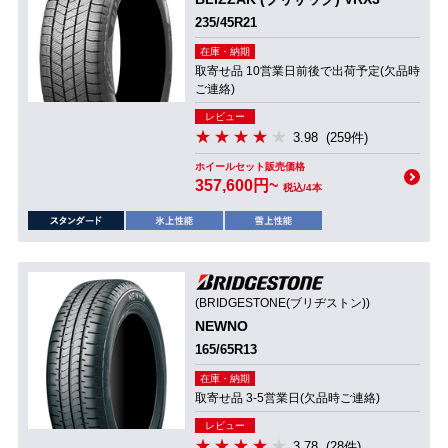
235/45R21
在庫・納期
取寄せ品 10営業日前後で出荷予定(欠品時
ご連絡)
レビュー
3.98
(259件)
ホイールセット販売価格
357,600円~
税込/4本
(BRIDGESTONE(ブリヂストン))
NEWNO
165/65R13
在庫・納期
取寄せ品 3-5営業日(欠品時ご連絡)
レビュー
3.78
(28件)