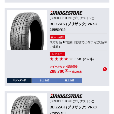
(BRIDGESTONE(ブリヂストン))
BLIZZAK (ブリザック) VRX3
245/50R19
在庫・納期
取寄せ品 10営業日前後で出荷予定(欠品時
ご連絡)
レビュー
3.98
(259件)
ホイールセット販売価格
288,700円~
税込/4本
(BRIDGESTONE(ブリヂストン))
BLIZZAK (ブリザック) VRX3
235/55R19