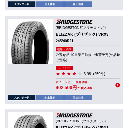
(BRIDGESTONE(ブリヂストン))
BLIZZAK (ブリザック) VRX3
245/40R21
在庫・納期
取寄せ品 10営業日前後で出荷予定(欠品時
ご連絡)
レビュー
3.98
(259件)
ホイールセット販売価格
402,500円~
税込/4本
(BRIDGESTONE(ブリヂストン))
BLIZZAK (ブリザック) VRX3