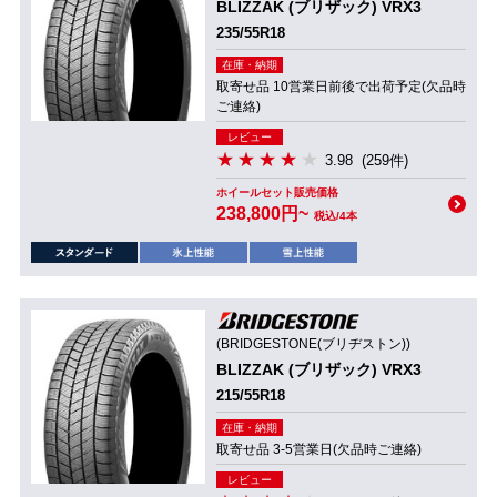
BLIZZAK (ブリザック) VRX3
235/55R18
在庫・納期
取寄せ品 10営業日前後で出荷予定(欠品時
ご連絡)
レビュー
3.98
(259件)
ホイールセット販売価格
238,800円~
税込/4本
(BRIDGESTONE(ブリヂストン))
BLIZZAK (ブリザック) VRX3
215/55R18
在庫・納期
取寄せ品 3-5営業日(欠品時ご連絡)
レビュー