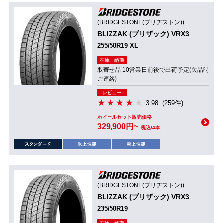
(BRIDGESTONE(ブリヂストン))
BLIZZAK (ブリザック) VRX3
255/50R19 XL
在庫・納期
取寄せ品 10営業日前後で出荷予定(欠品時
ご連絡)
レビュー
3.98
(259件)
ホイールセット販売価格
329,900円~
税込/4本
(BRIDGESTONE(ブリヂストン))
BLIZZAK (ブリザック) VRX3
235/50R19
在庫・納期