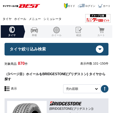
ガイド
ログイン
カート
タイヤ
ホイール
メニュー
シミュレータ
タイヤ
車種
ホイール
確認
カート
タイヤ絞り込み検索
870
表示件数 101~150件
対象商品
件
（3ページ目）ホイールをBRIDGESTONE(ブリヂストン) タイヤから
探す
表示
売れ筋順
(BRIDGESTONE(ブリヂストン))