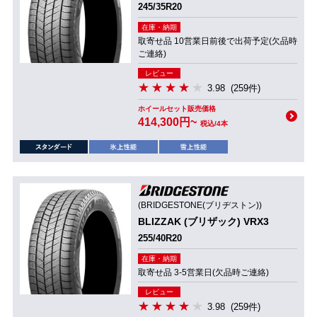
245/35R20
在庫・納期
取寄せ品 10営業日前後で出荷予定(欠品時
ご連絡)
レビュー
3.98
(259件)
ホイールセット販売価格
414,300円~
税込/4本
(BRIDGESTONE(ブリヂストン))
BLIZZAK (ブリザック) VRX3
255/40R20
在庫・納期
取寄せ品 3-5営業日(欠品時ご連絡)
レビュー
3.98
(259件)