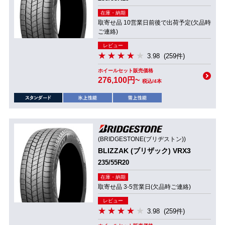
在庫・納期
取寄せ品 10営業日前後で出荷予定(欠品時
ご連絡)
レビュー
3.98
(259件)
ホイールセット販売価格
276,100円~
税込/4本
(BRIDGESTONE(ブリヂストン))
BLIZZAK (ブリザック) VRX3
235/55R20
在庫・納期
取寄せ品 3-5営業日(欠品時ご連絡)
レビュー
3.98
(259件)