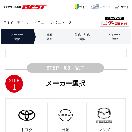
ガイド
ログイン
カート
タイヤ
ホイール
メニュー
シミュレータ
メーカー
車種
型式・年式
グレード
選択
選択
選択
選択
STEP 0/3 完了
STEP
メーカー選択
1
トヨタ
日産
マツダ