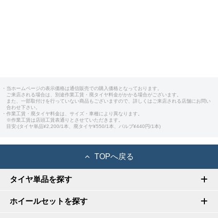
・当ホームページの表示価格は通信販売での購入価格となっております。
ご来店される場合は、別途作業工賃・廃タイヤ料金がかかる場合がございます。
また、一部取付けを行っていない商品もございますので、詳しくはご来店される店舗にお問い
合わせ下さい。
・作業工賃・廃タイヤ料金は、サイズ・車種により異なります。
※作業工賃は店頭工賃表通りとさせていただきます。
目安:(タイヤ単品¥2,200/1本、廃タイヤ¥550/1本、バルブ¥440円/1本)
TOPへ戻る
タイヤ単品を探す
ホイールセットを探す