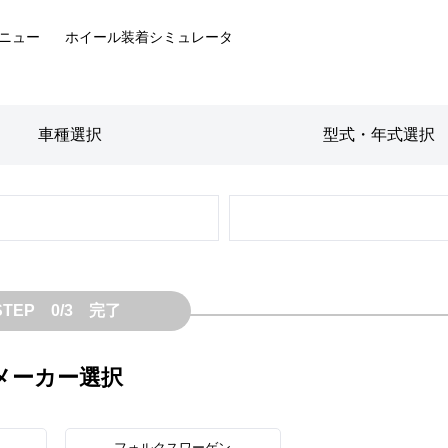
ニュー
ホイール装着
シミュレータ
車種
選択
型式・年式
選択
STEP 0/3 完了
メーカー選択
フォルクスワーゲン