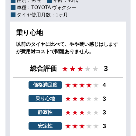
性別：
男性
年齢：
40代
車種：
TOYOTA ヴォクシー
タイヤ使用月数：
1ヶ月
乗り心地
以前のタイヤに比べて、やや硬い感じはします
が費用対コストで問題ありません。
3
総合評価
4
価格満足度
3
乗り心地
3
静寂性
3
安定性