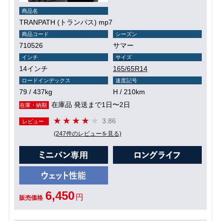
商品名
TRANPATH (トランパス) mp7
商品コード
シーズン
710526
サマー
インチ
サイズ
14インチ
165/65R14
ロードインデックス
速度記号
79 / 437kg
H / 210km
在庫品 発送まで1日〜2日
在庫・納期
3.86
レビュー
(247件のレビューを見る)
6,450
円
販売価格