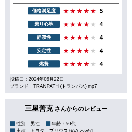
5
価格満足度
4
乗り心地
4
静寂性
4
安定性
4
燃費
投稿日：2024年06月22日
ブランド：TRANPATH (トランパス) mp7
三星善克
さんからのレビュー
性別：
男性
年齢：
50代
車種：
トヨタ プリウス 6AA-zvw51