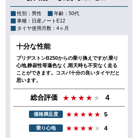
性別：
男性
年齢：
50代
車種：
日産ノートE12
タイヤ使用月数：
4ヶ月
十分な性能
ブリヂストンB250からの乗り換えですが,乗り
心地,静寂性等遜色なく,雨天時も不安なく走る
ことができます。コスパ十分の良いタイヤだと
思います。
4
総合評価
5
価格満足度
4
乗り心地