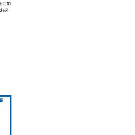
上に加
お探