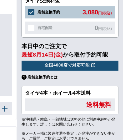
タイヤ交換料金
3,080
店舗交換予約
円(税込)
0
自宅配送
円(税込)
本日中のご注文で
最短8月14日(金)
から取付予約可能
全国4000店で対応可能
店舗交換予約とは
タイヤ4本・ホイール4本送料
送料無料
※沖縄県・離島・一部地域は送料の他に別途中継料が発
生します。詳しくはお問い合わせください。
※メーカー様に製造年週を指定した発注ができない事か
ら、ご質問、ご指定はお受けできません