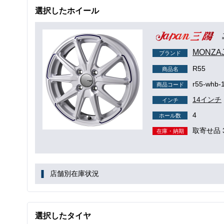
選択したホイール
MONZA
ブランド
R55
商品名
r55-whb-
商品コード
14インチ
インチ
4
ホール数
取寄せ品 
在庫・納期
店舗別在庫状況
選択したタイヤ