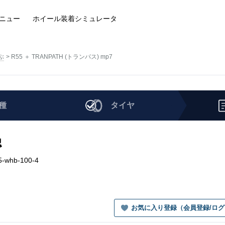
ニュー
ホイール装着
シミュレータ
ぶ
R55 ＋ TRANPATH (トランパス) mp7
種
タイヤ
認
-whb-100-4
お気に入り登録（会員登録/ロ