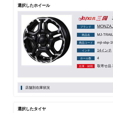
選択したホイール
MONZA
ブランド
MJ-TR
商品名
mjt-sbp-1
商品コード
14インチ
インチ
4
ホール数
取寄せ品 
在庫・納期
店舗別在庫状況
選択したタイヤ