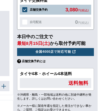
タイヤ交換料金
3,080
店舗交換予約
円(税込)
0
自宅配送
円(税込)
本日中のご注文で
最短8月15日(土)
から取付予約可能
全国4000店で対応可能
店舗交換予約とは
タイヤ4本・ホイール4本送料
送料無料
※沖縄県・離島・一部地域は送料の他に別途中継料が発
生します。詳しくはお問い合わせください。
※メーカー様に製造年週を指定した発注ができない事か
ら、ご質問、ご指定はお受けできません