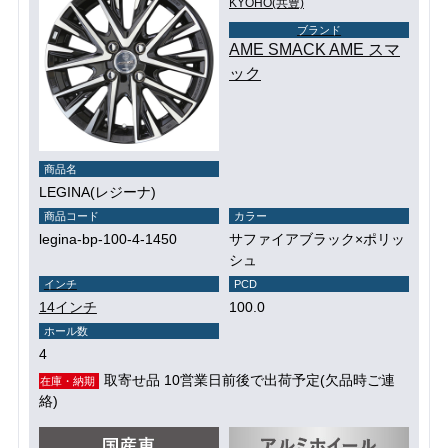
KYOHO(共豊)
ブランド
AME SMACK AME スマ
ック
商品名
LEGINA(レジーナ)
商品コード
カラー
legina-bp-100-4-1450
サファイアブラック×ポリッ
シュ
インチ
PCD
14インチ
100.0
ホール数
4
取寄せ品 10営業日前後で出荷予定(欠品時ご連
在庫・納期
絡)