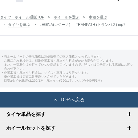
タイヤ・ホイール通販TOP
ホイールを選ぶ
車種を選ぶ
タイヤを選ぶ
LEGINA(レジーナ) ＋ TRANPATH (トランパス) mp7
・当ホームページの表示価格は通信販売での購入価格となっております。
ご来店される場合は、別途作業工賃・廃タイヤ料金がかかる場合がございます。
また、一部取付けを行っていない商品もございますので、詳しくはご来店される店舗にお問い
合わせ下さい。
・作業工賃・廃タイヤ料金は、サイズ・車種により異なります。
※作業工賃は店頭工賃表通りとさせていただきます。
目安:(タイヤ単品¥2,200/1本、廃タイヤ¥550/1本、バルブ¥440円/1本)
TOPへ戻る
タイヤ単品を探す
ホイールセットを探す