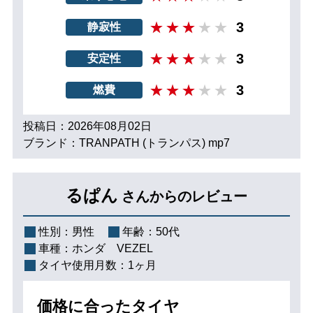
3
静寂性
3
安定性
3
燃費
投稿日：2026年08月02日
ブランド：TRANPATH (トランパス) mp7
るぱん
さんからのレビュー
性別：
男性
年齢：
50代
車種：
ホンダ VEZEL
タイヤ使用月数：
1ヶ月
価格に合ったタイヤ