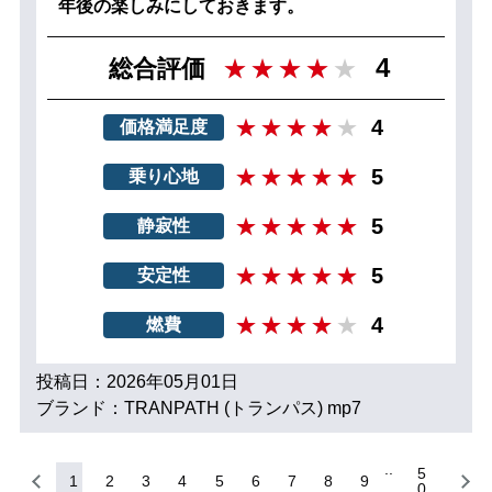
年後の楽しみにしておきます。
4
総合評価
4
価格満足度
5
乗り心地
5
静寂性
5
安定性
4
燃費
投稿日：2026年05月01日
ブランド：TRANPATH (トランパス) mp7
5
1
2
3
4
5
6
7
8
9
0