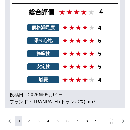
4
総合評価
4
価格満足度
5
乗り心地
5
静寂性
5
安定性
4
燃費
投稿日：2026年05月01日
ブランド：TRANPATH (トランパス) mp7
5
1
2
3
4
5
6
7
8
9
0