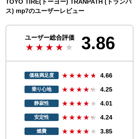
TOYO TIRE(トーヨー) TRANPATH (トランパ
ス) mp7のユーザーレビュー
3.86
ユーザー総合評価
4.66
価格満足度
4.25
乗り心地
4.01
静寂性
4.24
安定性
3.85
燃費