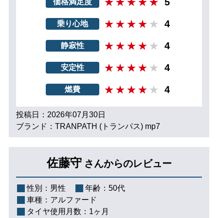
5
価格満足度
4
乗り心地
4
静寂性
4
安定性
4
燃費
投稿日：2026年07月30日
ブランド：TRANPATH (トランパス) mp7
佐藤守
さんからのレビュー
性別：
男性
年齢：
50代
車種：
アルファード
タイヤ使用月数：
1ヶ月