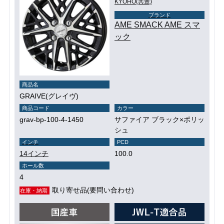
KYOHO(共豊)
ブランド
AME SMACK AME スマ
ック
商品名
GRAIVE(グレイヴ)
商品コード
カラー
grav-bp-100-4-1450
サファイア ブラック×ポリッ
シュ
インチ
PCD
14インチ
100.0
ホール数
4
取り寄せ品(要問い合わせ)
在庫・納期