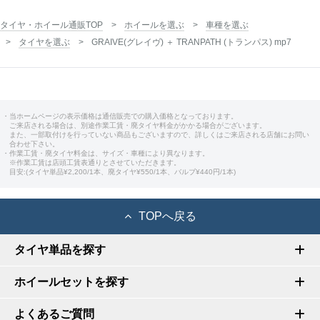
タイヤ・ホイール通販TOP
ホイールを選ぶ
車種を選ぶ
タイヤを選ぶ
GRAIVE(グレイヴ) ＋ TRANPATH (トランパス) mp7
・当ホームページの表示価格は通信販売での購入価格となっております。
ご来店される場合は、別途作業工賃・廃タイヤ料金がかかる場合がございます。
また、一部取付けを行っていない商品もございますので、詳しくはご来店される店舗にお問い
合わせ下さい。
・作業工賃・廃タイヤ料金は、サイズ・車種により異なります。
※作業工賃は店頭工賃表通りとさせていただきます。
目安:(タイヤ単品¥2,200/1本、廃タイヤ¥550/1本、バルブ¥440円/1本)
TOPへ戻る
タイヤ単品を探す
ホイールセットを探す
よくあるご質問