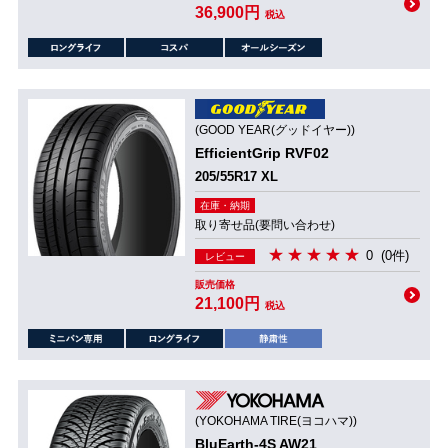
36,900円
税込
(GOOD YEAR(グッドイヤー))
EfficientGrip RVF02
205/55R17 XL
在庫・納期
取り寄せ品(要問い合わせ)
0
(0件)
レビュー
販売価格
21,100円
税込
(YOKOHAMA TIRE(ヨコハマ))
BluEarth-4S AW21