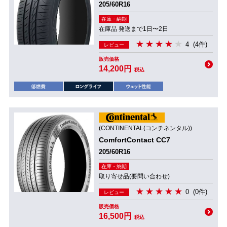
205/60R16
在庫・納期
在庫品 発送まで1日〜2日
4
(4件)
レビュー
販売価格
14,200円
税込
(CONTINENTAL(コンチネンタル))
ComfortContact CC7
205/60R16
在庫・納期
取り寄せ品(要問い合わせ)
0
(0件)
レビュー
販売価格
16,500円
税込