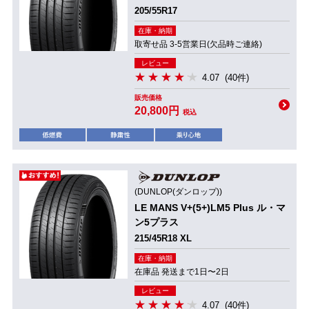
205/55R17
在庫・納期
取寄せ品 3-5営業日(欠品時ご連絡)
レビュー
4.07
(40件)
販売価格
20,800円
税込
(DUNLOP(ダンロップ))
LE MANS V+(5+)LM5 Plus ル・マ
ン5プラス
215/45R18 XL
在庫・納期
在庫品 発送まで1日〜2日
レビュー
4.07
(40件)