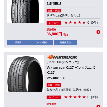
215/45R18
在庫・納期
取り寄せ品(要問い合わせ)
0
(0件)
レビュー
販売価格
36,800円
税込
(HANKOOK(ハンコック))
Ventus evo K137 ベンタスエボ
K137
225/40R19 XL
在庫・納期
取寄せ品 3-5営業日(欠品時ご連絡)
0
(0件)
レビュー
販売価格