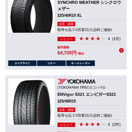
SYNCHRO WEATHER シンクロウ
ェザー
225/40R19 XL
在庫・納期
取寄せ品 3-5営業日(欠品時ご連絡)
4
(1件)
レビュー
販売価格
64,700円
税込
(YOKOHAMA TIRE(ヨコハマ))
ENVigor S321 エンビガーS321
225/40R19
在庫・納期
取寄せ品 3-5営業日(欠品時ご連絡)
4
(2件)
レビュー