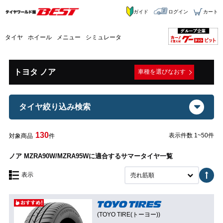
ガイド
ログイン
カート
タイヤ
ホイール
メニュー
シミュレータ
トヨタ ノア
車種を選びなおす
タイヤ絞り込み検索
130
表示件数 1~50件
対象商品
件
ノア MZRA90W/MZRA95Wに適合するサマータイヤ一覧
表示
売れ筋順
(TOYO TIRE(トーヨー))