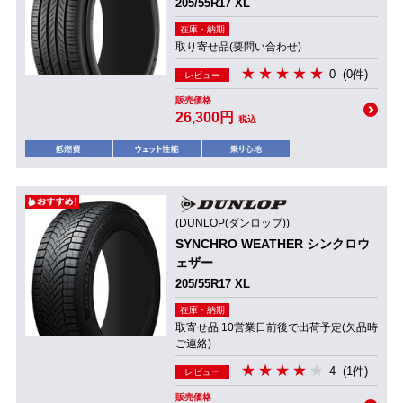
205/55R17 XL
在庫・納期
取り寄せ品(要問い合わせ)
0
(0件)
レビュー
販売価格
26,300円
税込
(DUNLOP(ダンロップ))
SYNCHRO WEATHER シンクロウ
ェザー
205/55R17 XL
在庫・納期
取寄せ品 10営業日前後で出荷予定(欠品時
ご連絡)
4
(1件)
レビュー
販売価格