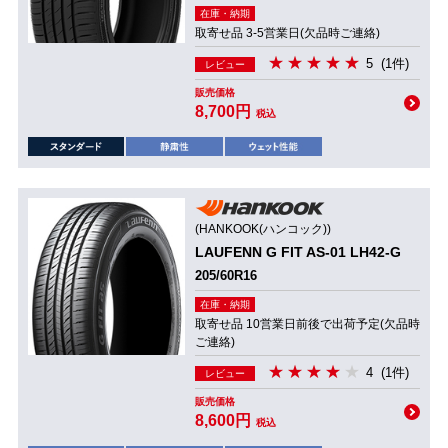
在庫・納期
取寄せ品 3-5営業日(欠品時ご連絡)
5
(1件)
レビュー
販売価格
8,700円
税込
(HANKOOK(ハンコック))
LAUFENN G FIT AS-01 LH42-G
205/60R16
在庫・納期
取寄せ品 10営業日前後で出荷予定(欠品時
ご連絡)
4
(1件)
レビュー
販売価格
8,600円
税込