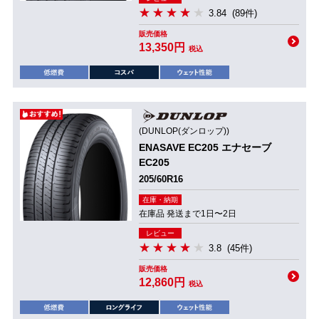
3.84
(89件)
販売価格
13,350円
税込
(DUNLOP(ダンロップ))
ENASAVE EC205 エナセーブ
EC205
205/60R16
在庫・納期
在庫品 発送まで1日〜2日
レビュー
3.8
(45件)
販売価格
12,860円
税込