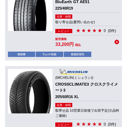
BluEarth GT AE51
225/40R19
在庫・納期
取り寄せ品(要問い合わせ)
0
(0件)
レビュー
販売価格
33,200円
税込
(MICHELIN(ミシュラン))
CROSSCLIMATE3 クロスクライメ
ート3
205/60R16 XL
在庫・納期
取寄せ品 10営業日前後で出荷予定(欠品時
ご連絡)
0
(0件)
レビュー