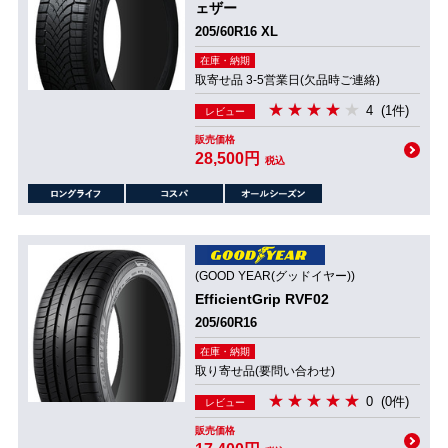
ェザー
205/60R16 XL
在庫・納期
取寄せ品 3-5営業日(欠品時ご連絡)
4
(1件)
レビュー
販売価格
28,500円
税込
(GOOD YEAR(グッドイヤー))
EfficientGrip RVF02
205/60R16
在庫・納期
取り寄せ品(要問い合わせ)
0
(0件)
レビュー
販売価格