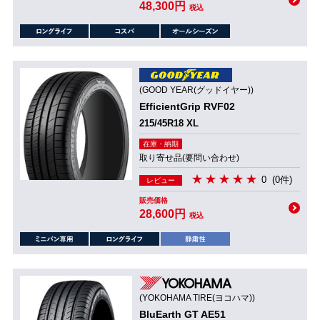
48,300円
税込
(GOOD YEAR(グッドイヤー))
EfficientGrip RVF02
215/45R18 XL
在庫・納期
取り寄せ品(要問い合わせ)
0
(0件)
レビュー
販売価格
28,600円
税込
(YOKOHAMA TIRE(ヨコハマ))
BluEarth GT AE51