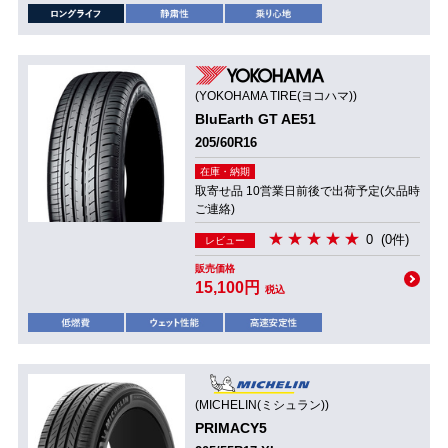
(YOKOHAMA TIRE(ヨコハマ))
BluEarth GT AE51
205/60R16
在庫・納期
取寄せ品 10営業日前後で出荷予定(欠品時
ご連絡)
0
(0件)
レビュー
販売価格
15,100円
税込
(MICHELIN(ミシュラン))
PRIMACY5