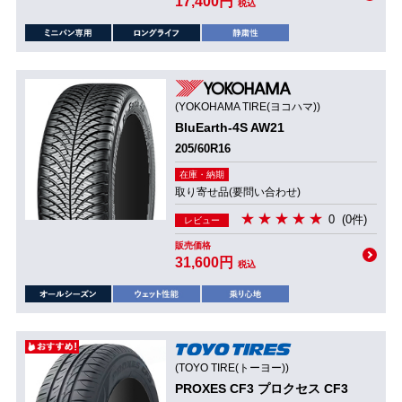
17,400円
税込
(YOKOHAMA TIRE(ヨコハマ))
BluEarth-4S AW21
205/60R16
在庫・納期
取り寄せ品(要問い合わせ)
0
(0件)
レビュー
販売価格
31,600円
税込
(TOYO TIRE(トーヨー))
PROXES CF3 プロクセス CF3