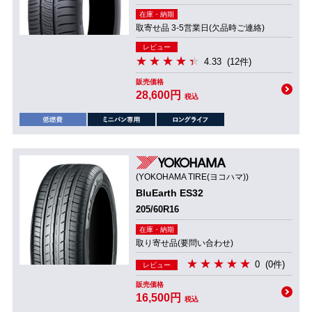
在庫・納期
取寄せ品 3-5営業日(欠品時ご連絡)
レビュー
4.33
(12件)
販売価格
28,600円
税込
(YOKOHAMA TIRE(ヨコハマ))
BluEarth ES32
205/60R16
在庫・納期
取り寄せ品(要問い合わせ)
0
(0件)
レビュー
販売価格
16,500円
税込