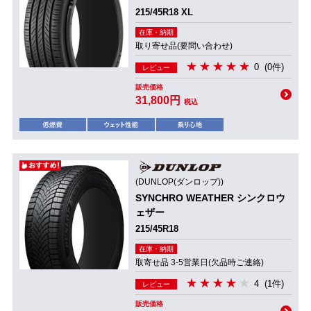
215/45R18 XL
在庫・納期
取り寄せ品(要問い合わせ)
0
(0件)
レビュー
販売価格
31,800円
税込
(DUNLOP(ダンロップ))
SYNCHRO WEATHER シンクロウ
ェザー
215/45R18
在庫・納期
取寄せ品 3-5営業日(欠品時ご連絡)
4
(1件)
レビュー
販売価格