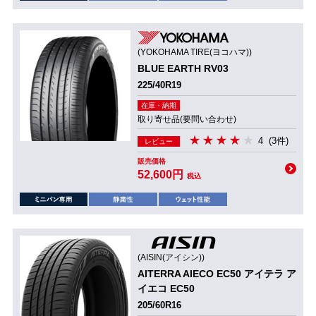
(YOKOHAMA TIRE(ヨコハマ))
BLUE EARTH RV03
225/40R19
在庫・納期
取り寄せ品(要問い合わせ)
4
(3件)
レビュー
販売価格
52,600円
税込
(AISIN(アイシン))
AITERRA AIECO EC50 アイテラ ア
イエコ EC50
205/60R16