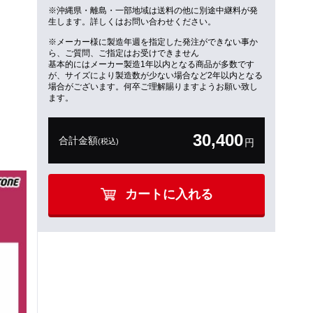
※沖縄県・離島・一部地域は送料の他に別途中継料が発
生します。詳しくはお問い合わせください。
※メーカー様に製造年週を指定した発注ができない事か
ら、ご質問、ご指定はお受けできません
基本的にはメーカー製造1年以内となる商品が多数です
が、サイズにより製造数が少ない場合など2年以内となる
場合がございます。何卒ご理解賜りますようお願い致し
ます。
30,400
合計金額
(税込)
円
カートに入れる