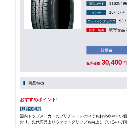
1162849
商品コード
18インチ
インチ
93 /
ロードインデックス
取寄せ品 
在庫・納期
30,400
円
販売価格
商品特徴
おすすめポイント!
注目の性能
国内トップメーカーのブリヂストンの中でもお求めやすい価
おり、先代商品よりウェットグリップも向上しているので雨