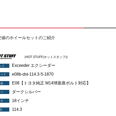
安値のホイールセットのご紹介
(HOT STUFF(ホットスタッフ))
Exceeder エクシーダー
ンド
e08b-dst-114.3-5-1870
コード
E08【トヨタ純正 M14球面座ボルト対応】
品名
ダークシルバー
ラー
18インチ
ンチ
114.3
D