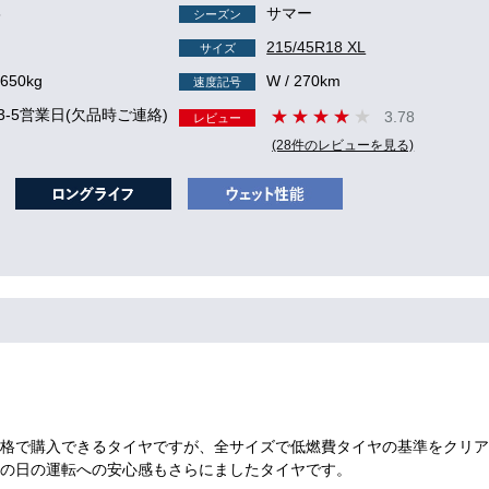
6
サマー
シーズン
215/45R18 XL
サイズ
 650kg
W / 270km
速度記号
3-5営業日(欠品時ご連絡)
3.78
レビュー
(28件のレビューを見る)
格で購入できるタイヤですが、全サイズで低燃費タイヤの基準をクリア
の日の運転への安心感もさらにましたタイヤです。