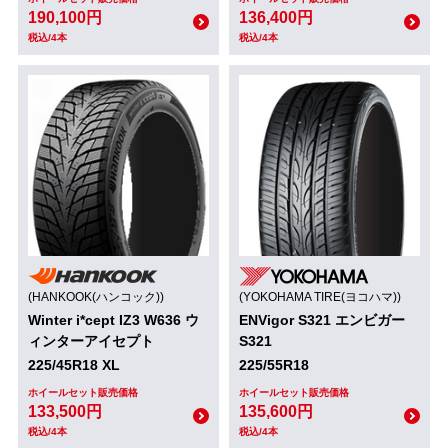
190,100円
136,400円
税込/4本
税込/4本
(HANKOOK(ハンコック))
(YOKOHAMA TIRE(ヨコハマ))
Winter i*cept IZ3 W636 ウ
ENVigor S321 エンビガー
ィンターアイセプト
S321
225/45R18 XL
225/55R18
ホイールセット販売価格
ホイールセット販売価格
133,500円
135,600円
税込/4本
税込/4本