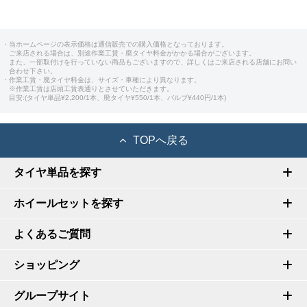
・当ホームページの表示価格は通信販売での購入価格となっております。
ご来店される場合は、別途作業工賃・廃タイヤ料金がかかる場合がございます。
また、一部取付けを行っていない商品もございますので、詳しくはご来店される店舗にお問い
合わせ下さい。
・作業工賃・廃タイヤ料金は、サイズ・車種により異なります。
※作業工賃は店頭工賃表通りとさせていただきます。
目安:(タイヤ単品¥2,200/1本、廃タイヤ¥550/1本、バルブ¥440円/1本)
TOPへ戻る
タイヤ単品を探す
ホイールセットを探す
よくあるご質問
ショッピング
グループサイト