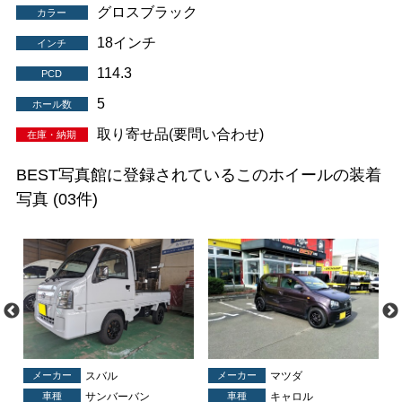
グロスブラック
カラー
18インチ
インチ
114.3
PCD
5
ホール数
取り寄せ品(要問い合わせ)
在庫・納期
BEST写真館に登録されているこのホイールの装着
写真
(03件)
メーカー
スバル
メーカー
マツダ
車種
サンバーバン
車種
キャロル