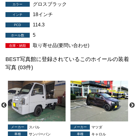
グロスブラック
カラー
18インチ
インチ
114.3
PCD
5
ホール数
取り寄せ品(要問い合わせ)
在庫・納期
BEST写真館に登録されているこのホイールの装着
写真
(03件)
メーカー
スバル
メーカー
マツダ
車種
サンバーバン
車種
キャロル