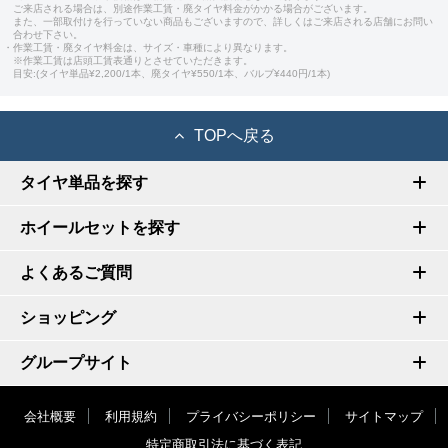
ご来店される場合は、別途作業工賃・廃タイヤ料金がかかる場合がございます。
また、一部取付けを行っていない商品もございますので、詳しくはご来店される店舗にお問い
合わせ下さい。
・作業工賃・廃タイヤ料金は、サイズ・車種により異なります。
※作業工賃は店頭工賃表通りとさせていただきます。
目安:(タイヤ単品¥2,200/1本、廃タイヤ¥550/1本、バルブ¥440円/1本)
TOPへ戻る
タイヤ単品を探す
ホイールセットを探す
よくあるご質問
ショッピング
グループサイト
会社概要
利用規約
プライバシーポリシー
サイトマップ
特定商取引法に基づく表記