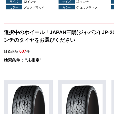
サイズ
12インチ
サイズ
13インチ
カラー
グロスブラック
カラー
グロスブラック
選択中のホイール「JAPAN三陽(ジャパン) JP-
ンチのタイヤをお選びください
607
対象商品
件
検索条件： "未指定"