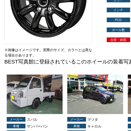
カラー
インチ
PCD
ホール数
在庫・納期
※画像はイメージです。実際のサイズ、カラーとは異な
る場合があります。
BEST写真館に登録されているこのホイールの装着写
メーカー
スバル
メーカー
マツダ
車種
サンバーバン
車種
キャロル