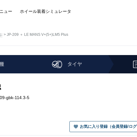
ニュー
ホイール装着
シミュレータ
ぶ
JP-209 ＋ LE MANS V+(5+)LM5 Plus
種
タイヤ
認
09-gbk-114.3-5
お気に入り登録（会員登録/ロ