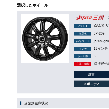
選択したホイール
ZACK 
ブランド
JP-209
商品名
jp209-gbk
商品コード
18インチ
インチ
5
ホール数
取り寄せ
在庫・納期
店舗別在庫状況