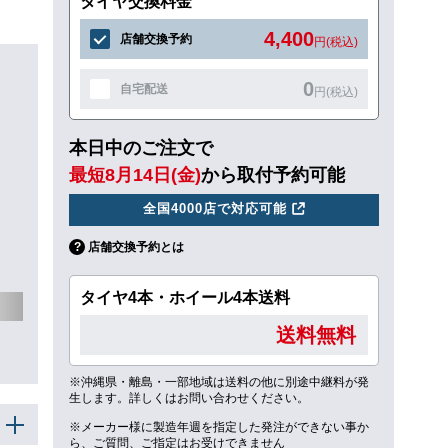
タイヤ交換料金
4,400
店舗交換予約
円(税込)
0
自宅配送
円(税込)
本日中のご注文で
最短8月14日(金)
から取付予約可能
全国4000店で対応可能
店舗交換予約とは
タイヤ4本・ホイール4本送料
送料無料
※沖縄県・離島・一部地域は送料の他に別途中継料が発
生します。詳しくはお問い合わせください。
※メーカー様に製造年週を指定した発注ができない事か
ら、ご質問、ご指定はお受けできません