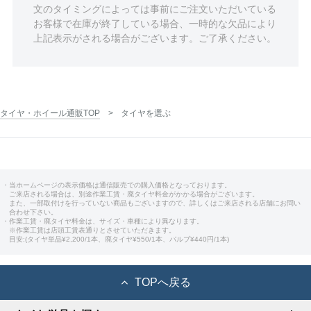
文のタイミングによっては事前にご注文いただいている
お客様で在庫が終了している場合、一時的な欠品により
上記表示がされる場合がございます。ご了承ください。
タイヤ・ホイール通販TOP
タイヤを選ぶ
・当ホームページの表示価格は通信販売での購入価格となっております。
ご来店される場合は、別途作業工賃・廃タイヤ料金がかかる場合がございます。
また、一部取付けを行っていない商品もございますので、詳しくはご来店される店舗にお問い
合わせ下さい。
・作業工賃・廃タイヤ料金は、サイズ・車種により異なります。
※作業工賃は店頭工賃表通りとさせていただきます。
目安:(タイヤ単品¥2,200/1本、廃タイヤ¥550/1本、バルブ¥440円/1本)
TOPへ戻る