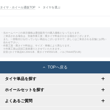
タイヤ・ホイール通販TOP
タイヤを選ぶ
・当ホームページの表示価格は通信販売での購入価格となっております。
ご来店される場合は、別途作業工賃・廃タイヤ料金がかかる場合がございます。
また、一部取付けを行っていない商品もございますので、詳しくはご来店される店舗にお問い
合わせ下さい。
・作業工賃・廃タイヤ料金は、サイズ・車種により異なります。
※作業工賃は店頭工賃表通りとさせていただきます。
目安:(タイヤ単品¥2,200/1本、廃タイヤ¥550/1本、バルブ¥440円/1本)
TOPへ戻る
タイヤ単品を探す
ホイールセットを探す
よくあるご質問