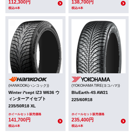
112,300円
138,700円
税込/4本
税込/4本
(HANKOOK(ハンコック))
(YOKOHAMA TIRE(ヨコハマ))
Winter i*cept IZ3 W636 ウ
BluEarth-4S AW21
ィンターアイセプト
225/60R18
235/50R18 XL
ホイールセット販売価格
ホイールセット販売価格
141,700円
235,400円
税込/4本
税込/4本