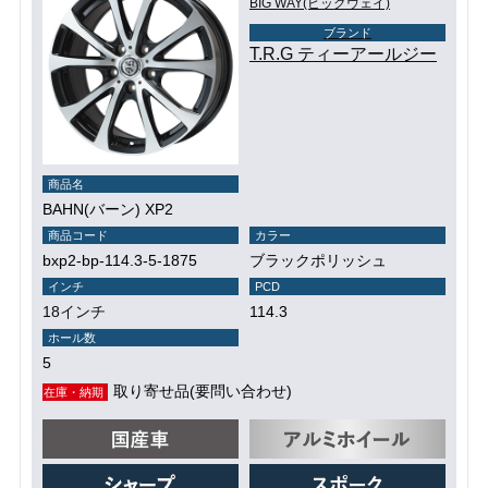
BIG WAY(ビッグウェイ)
ブランド
T.R.G ティーアールジー
商品名
BAHN(バーン) XP2
商品コード
カラー
bxp2-bp-114.3-5-1875
ブラックポリッシュ
インチ
PCD
18インチ
114.3
ホール数
5
取り寄せ品(要問い合わせ)
在庫・納期