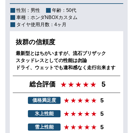
性別：
男性
年齢：
50代
車種：
ホンダNBOXカスタム
タイヤ使用月数：
4ヶ月
抜群の信頼度
最新型とはちがいますが、流石ブリザック
スタッドレスとしての性能は勿論
ドライ、ウェットでも違和感なく走行出来ます
5
総合評価
5
価格満足度
5
氷上性能
5
雪上性能