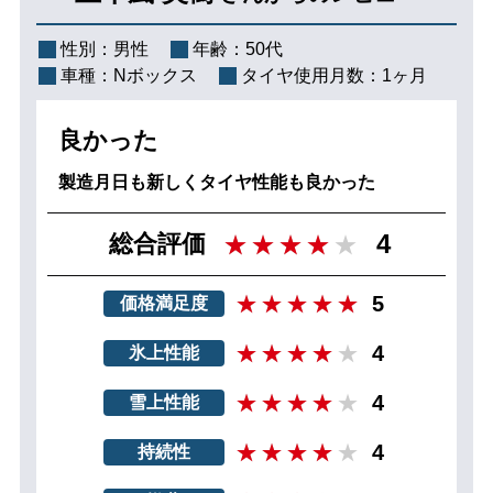
性別：
男性
年齢：
50代
車種：
Nボックス
タイヤ使用月数：
1ヶ月
良かった
製造月日も新しくタイヤ性能も良かった
4
総合評価
5
価格満足度
4
氷上性能
4
雪上性能
4
持続性