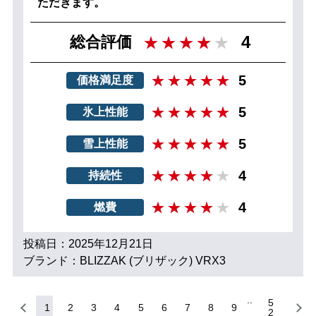
ただきます。
4
総合評価
5
価格満足度
5
氷上性能
5
雪上性能
4
持続性
4
燃費
投稿日：2025年12月21日
ブランド：BLIZZAK (ブリザック) VRX3
5
1
2
3
4
5
6
7
8
9
2