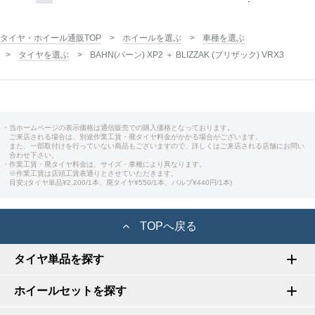
タイヤ・ホイール通販TOP
ホイールを選ぶ
車種を選ぶ
タイヤを選ぶ
BAHN(バーン) XP2 ＋ BLIZZAK (ブリザック) VRX3
・当ホームページの表示価格は通信販売での購入価格となっております。
ご来店される場合は、別途作業工賃・廃タイヤ料金がかかる場合がございます。
また、一部取付けを行っていない商品もございますので、詳しくはご来店される店舗にお問い
合わせ下さい。
・作業工賃・廃タイヤ料金は、サイズ・車種により異なります。
※作業工賃は店頭工賃表通りとさせていただきます。
目安:(タイヤ単品¥2,200/1本、廃タイヤ¥550/1本、バルブ¥440円/1本)
TOPへ戻る
タイヤ単品を探す
ホイールセットを探す