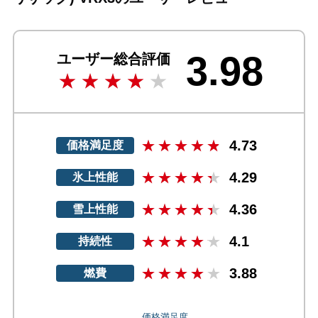
3.98
ユーザー総合評価
4.73
価格満足度
4.29
氷上性能
4.36
雪上性能
4.1
持続性
3.88
燃費