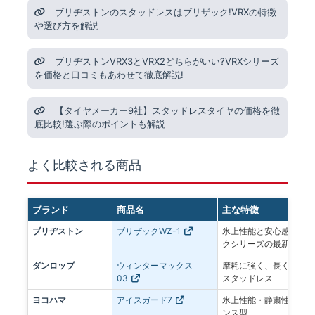
ブリヂストンのスタッドレスはブリザック!VRXの特徴
や選び方を解説
ブリヂストンVRX3とVRX2どちらがいい?VRXシリーズ
を価格と口コミもあわせて徹底解説!
【タイヤメーカー9社】スタッドレスタイヤの価格を徹
底比較!選ぶ際のポイントも解説
よく比較される商品
ブランド
商品名
主な特徴
ブリヂストン
ブリザックWZ-1
氷上性能と安心感を最優
クシリーズの最新モデル
ダンロップ
ウィンターマックス
摩耗に強く、長く使いや
03
スタッドレス
ヨコハマ
アイスガード7
氷上性能・静粛性・ロン
ンス型