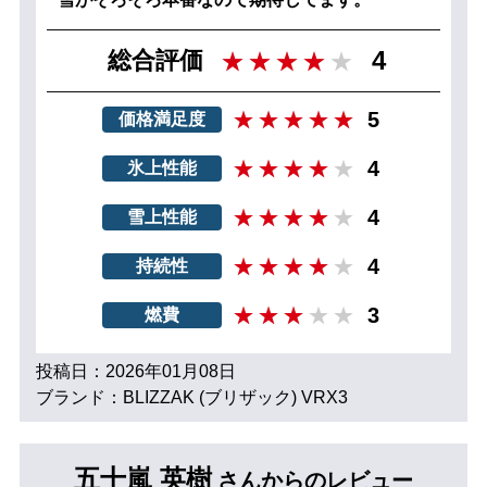
4
総合評価
5
価格満足度
4
氷上性能
4
雪上性能
4
持続性
3
燃費
投稿日：2026年01月08日
ブランド：BLIZZAK (ブリザック) VRX3
五十嵐 英樹
さんからのレビュー