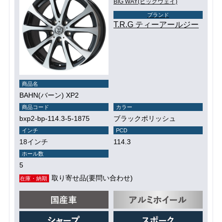
BIG WAY(ビッグウェイ)
ブランド
T.R.G ティーアールジー
商品名
BAHN(バーン) XP2
商品コード
カラー
bxp2-bp-114.3-5-1875
ブラックポリッシュ
インチ
PCD
18インチ
114.3
ホール数
5
取り寄せ品(要問い合わせ)
在庫・納期