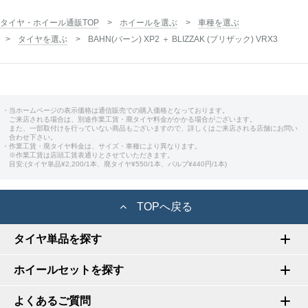
タイヤ・ホイール通販TOP
ホイールを選ぶ
車種を選ぶ
タイヤを選ぶ
BAHN(バーン) XP2 ＋ BLIZZAK (ブリザック) VRX3
・当ホームページの表示価格は通信販売での購入価格となっております。
ご来店される場合は、別途作業工賃・廃タイヤ料金がかかる場合がございます。
また、一部取付けを行っていない商品もございますので、詳しくはご来店される店舗にお問い
合わせ下さい。
・作業工賃・廃タイヤ料金は、サイズ・車種により異なります。
※作業工賃は店頭工賃表通りとさせていただきます。
目安:(タイヤ単品¥2,200/1本、廃タイヤ¥550/1本、バルブ¥440円/1本)
TOPへ戻る
タイヤ単品を探す
ホイールセットを探す
よくあるご質問