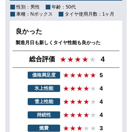
性別：
男性
年齢：
50代
車種：
Nボックス
タイヤ使用月数：
1ヶ月
良かった
製造月日も新しくタイヤ性能も良かった
4
総合評価
5
価格満足度
4
氷上性能
4
雪上性能
4
持続性
3
燃費