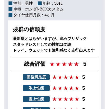
性別：
男性
年齢：
50代
車種：
ホンダNBOXカスタム
タイヤ使用月数：
4ヶ月
抜群の信頼度
最新型とはちがいますが、流石ブリザック
スタッドレスとしての性能は勿論
ドライ、ウェットでも違和感なく走行出来ます
5
総合評価
5
価格満足度
5
氷上性能
5
雪上性能