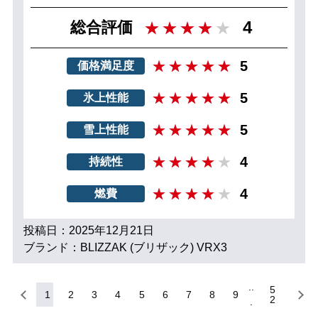
4
総合評価
5
価格満足度
5
氷上性能
5
雪上性能
4
持続性
4
燃費
投稿日：2025年12月21日
ブランド：BLIZZAK (ブリザック) VRX3
5
1
2
3
4
5
6
7
8
9
2