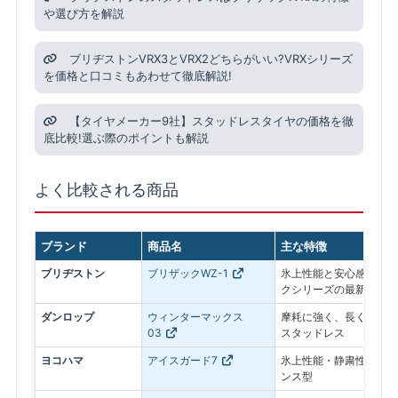
や選び方を解説
ブリヂストンVRX3とVRX2どちらがいい?VRXシリーズ
を価格と口コミもあわせて徹底解説!
【タイヤメーカー9社】スタッドレスタイヤの価格を徹
底比較!選ぶ際のポイントも解説
よく比較される商品
ブランド
商品名
主な特徴
ブリヂストン
ブリザックWZ-1
氷上性能と安心感を最優
クシリーズの最新モデル
ダンロップ
ウィンターマックス
摩耗に強く、長く使いや
03
スタッドレス
ヨコハマ
アイスガード7
氷上性能・静粛性・ロン
ンス型