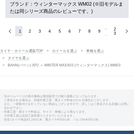
ブランド：ウィンターマックス WM02 (※旧モデルま
たは同シリーズ商品のレビューです。)
2
1
2
3
4
5
6
7
8
9
3
タイヤ・ホイール通販TOP
ホイールを選ぶ
車種を選ぶ
タイヤを選ぶ
BAHN(バーン) XP2 ＋ WINTER MAXX03 (ウィンターマックス) WM03
・当ホームページの表示価格は通信販売での購入価格となっております。
ご来店される場合は、別途作業工賃・廃タイヤ料金がかかる場合がございます。
また、一部取付けを行っていない商品もございますので、詳しくはご来店される店舗にお問い
合わせ下さい。
・作業工賃・廃タイヤ料金は、サイズ・車種により異なります。
※作業工賃は店頭工賃表通りとさせていただきます。
目安:(タイヤ単品¥2,200/1本、廃タイヤ¥550/1本、バルブ¥440円/1本)