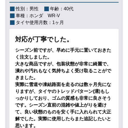
性別：
男性
年齢：
40代
車種：
ホンダ WR-V
タイヤ使用月数：
1ヶ月
対応が丁寧でした。
シーズン前ですが、早めに手元に置いておきた
く注文しました。
大きな商品ですが、包装状態が非常に綺麗で、
潰れや汚れもなく気持ちよく受け取ることがで
きました。
実際に雪道や凍結路面を走るのは数ヶ月先にな
りますが、タイヤのトレッドパターン(溝)もし
っかりしており、ゴムの質感も非常に良さそう
です。シーズン直前の混雑や値上がりを避け
て、良い状態のものを安く手に入れられて大正
解でした。実際に使用したらまた追記したいと
思います。