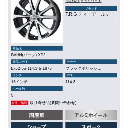
BIG WAY(ビッグウェイ)
ブランド
T.R.G ティーアールジー
商品名
BAHN(バーン) XP2
商品コード
カラー
bxp2-bp-114.3-5-1875
ブラックポリッシュ
インチ
PCD
18インチ
114.3
ホール数
5
取り寄せ品(要問い合わせ)
在庫・納期