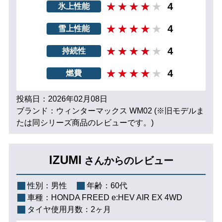
4
氷上性能
4
雪上性能
4
持続性
4
燃費
投稿日：2026年02月08日
ブランド：ウィンターマックス WM02 (※旧モデルま
たは同シリーズ商品のレビューです。)
IZUMI
さんからのレビュー
性別：
男性
年齢：
60代
車種：
HONDA FREED e:HEV AIR EX 4WD
タイヤ使用月数：
2ヶ月