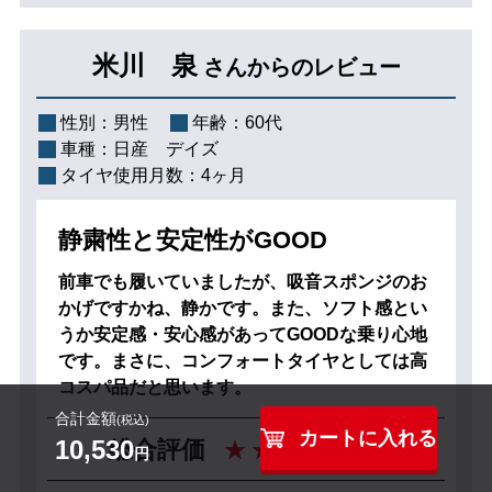
米川 泉
さんからのレビュー
性別：
男性
年齢：
60代
車種：
日産 デイズ
タイヤ使用月数：
4ヶ月
静粛性と安定性がGOOD
前車でも履いていましたが、吸音スポンジのお
かげですかね、静かです。また、ソフト感とい
うか安定感・安心感があってGOODな乗り心地
です。まさに、コンフォートタイヤとしては高
コスパ品だと思います。
合計金額
(税込)
カートに入れる
4
10,530
総合評価
円