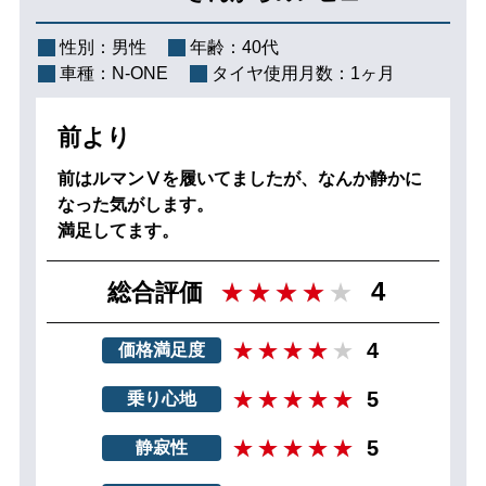
性別：
男性
年齢：
40代
車種：
N-ONE
タイヤ使用月数：
1ヶ月
前より
前はルマンⅤを履いてましたが、なんか静かに
なった気がします。
満足してます。
4
総合評価
4
価格満足度
5
乗り心地
5
静寂性