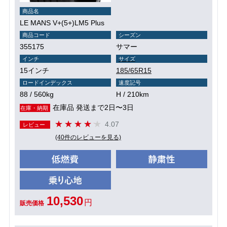
商品名
LE MANS V+(5+)LM5 Plus
商品コード
シーズン
355175
サマー
インチ
サイズ
15インチ
185/65R15
ロードインデックス
速度記号
88 / 560kg
H / 210km
在庫品 発送まで2日〜3日
在庫・納期
4.07
レビュー
(40件のレビューを見る)
10,530
円
販売価格