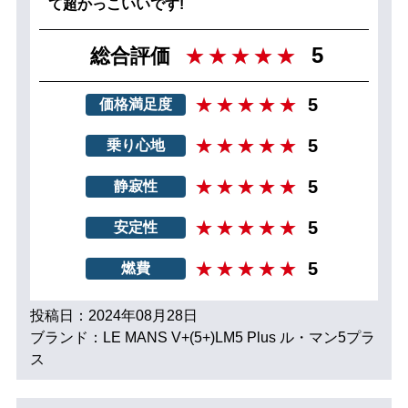
て超かっこいいです!
5
総合評価
5
価格満足度
5
乗り心地
5
静寂性
5
安定性
5
燃費
投稿日：2024年08月28日
ブランド：LE MANS V+(5+)LM5 Plus ル・マン5プラ
ス