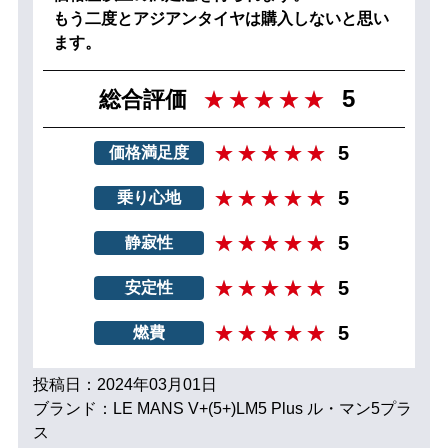
もう二度とアジアンタイヤは購入しないと思い
ます。
5
総合評価
5
価格満足度
5
乗り心地
5
静寂性
5
安定性
5
燃費
投稿日：2024年03月01日
ブランド：LE MANS V+(5+)LM5 Plus ル・マン5プラ
ス