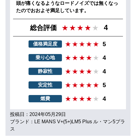
頭が痛くなるようなロードノイズでは無くなっ
たのでおおよそ満足しています。
4
総合評価
5
価格満足度
4
乗り心地
4
静寂性
5
安定性
4
燃費
投稿日：2024年05月29日
ブランド：LE MANS V+(5+)LM5 Plus ル・マン5プラ
ス