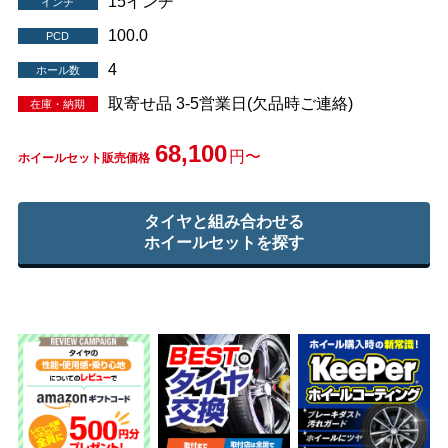
15インチ
インチ
100.0
PCD
4
ホール数
取寄せ品 3-5営業日(欠品時ご連絡)
在庫・納期
68,100
円〜
ホイールセット販売価格
タイヤと組み合わせる
ホイールセットを探す