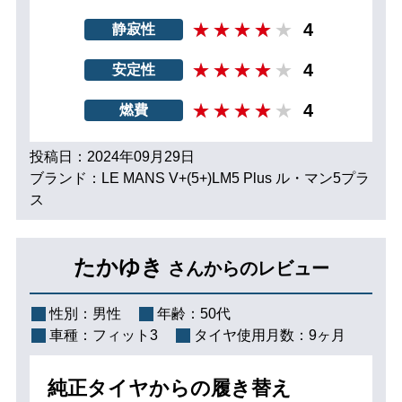
4
静寂性
4
安定性
4
燃費
投稿日：2024年09月29日
ブランド：LE MANS V+(5+)LM5 Plus ル・マン5プラ
ス
たかゆき
さんからのレビュー
性別：
男性
年齢：
50代
車種：
フィット3
タイヤ使用月数：
9ヶ月
純正タイヤからの履き替え