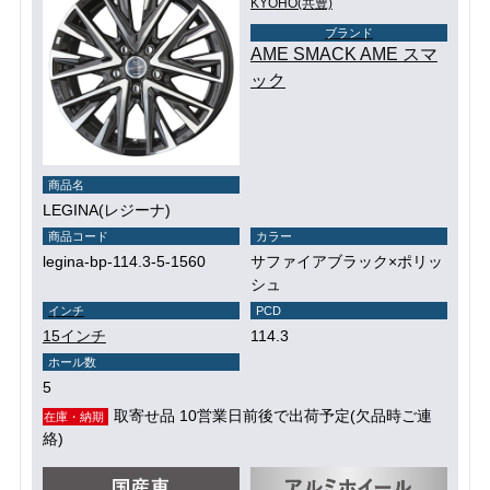
KYOHO(共豊)
ブランド
AME SMACK AME スマ
ック
商品名
LEGINA(レジーナ)
商品コード
カラー
legina-bp-114.3-5-1560
サファイアブラック×ポリッ
シュ
インチ
PCD
15インチ
114.3
ホール数
5
取寄せ品 10営業日前後で出荷予定(欠品時ご連
在庫・納期
絡)