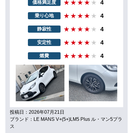
4
価格満足度
4
乗り心地
4
静寂性
4
安定性
4
燃費
投稿日：2026年07月21日
ブランド：LE MANS V+(5+)LM5 Plus ル・マン5プラ
ス