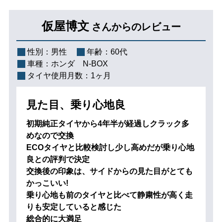
仮屋博文
さんからのレビュー
性別：
男性
年齢：
60代
車種：
ホンダ N-BOX
タイヤ使用月数：
1ヶ月
見た目、乗り心地良
初期純正タイヤから4年半が経過しクラック多
めなので交換
ECOタイヤと比較検討し少し高めだが乗り心地
良との評判で決定
交換後の印象は、サイドからの見た目がとても
かっこいい!
乗り心地も前のタイヤと比べて静粛性が高く走
りも安定していると感じた
総合的に大満足