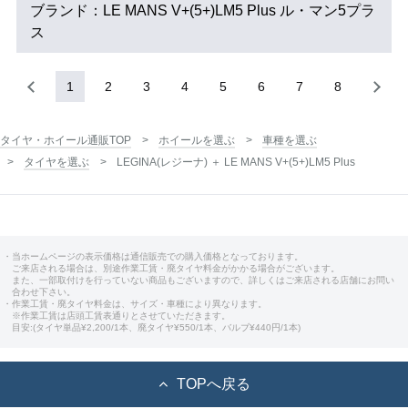
ブランド：LE MANS V+(5+)LM5 Plus ル・マン5プラ
ス
1
2
3
4
5
6
7
8
タイヤ・ホイール通販TOP
ホイールを選ぶ
車種を選ぶ
タイヤを選ぶ
LEGINA(レジーナ) ＋ LE MANS V+(5+)LM5 Plus
・当ホームページの表示価格は通信販売での購入価格となっております。
ご来店される場合は、別途作業工賃・廃タイヤ料金がかかる場合がございます。
また、一部取付けを行っていない商品もございますので、詳しくはご来店される店舗にお問い
合わせ下さい。
・作業工賃・廃タイヤ料金は、サイズ・車種により異なります。
※作業工賃は店頭工賃表通りとさせていただきます。
目安:(タイヤ単品¥2,200/1本、廃タイヤ¥550/1本、バルブ¥440円/1本)
TOPへ戻る