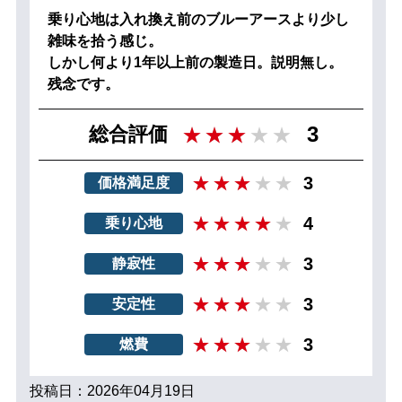
乗り心地は入れ換え前のブルーアースより少し
雑味を拾う感じ。
しかし何より1年以上前の製造日。説明無し。
残念です。
3
総合評価
3
価格満足度
4
乗り心地
3
静寂性
3
安定性
3
燃費
投稿日：2026年04月19日