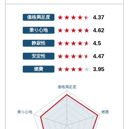
4.37
価格満足度
4.62
乗り心地
4.5
静寂性
4.47
安定性
3.95
燃費