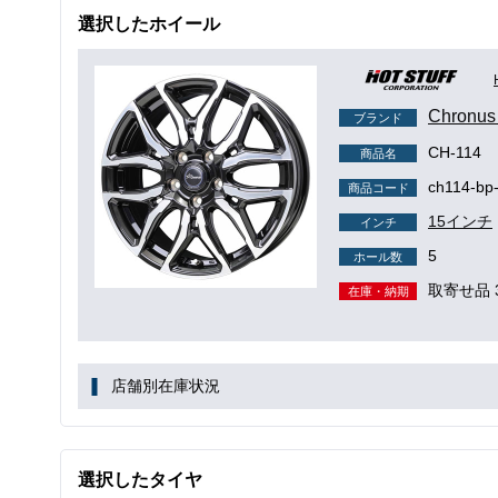
選択したホイール
Chron
ブランド
CH-114
商品名
ch114-bp
商品コード
15インチ
インチ
5
ホール数
取寄せ品 
在庫・納期
店舗別在庫状況
選択したタイヤ