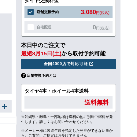
タイヤ交換料金
3,080
店舗交換予約
円(税込)
0
自宅配送
円(税込)
本日中のご注文で
最短8月15日(土)
から取付予約可能
全国4000店で対応可能
店舗交換予約とは
タイヤ4本・ホイール4本送料
送料無料
※沖縄県・離島・一部地域は送料の他に別途中継料が発
生します。詳しくはお問い合わせください。
※メーカー様に製造年週を指定した発注ができない事か
ら、ご質問、ご指定はお受けできません