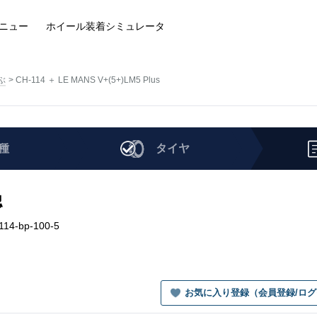
ニュー
ホイール装着
シミュレータ
ぶ
CH-114 ＋ LE MANS V+(5+)LM5 Plus
種
タイヤ
認
114-bp-100-5
お気に入り登録（会員登録/ロ