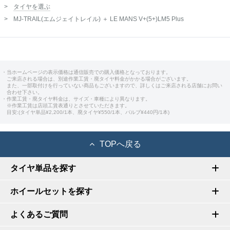
タイヤを選ぶ
MJ-TRAIL(エムジェイトレイル) ＋ LE MANS V+(5+)LM5 Plus
・当ホームページの表示価格は通信販売での購入価格となっております。
ご来店される場合は、別途作業工賃・廃タイヤ料金がかかる場合がございます。
また、一部取付けを行っていない商品もございますので、詳しくはご来店される店舗にお問い
合わせ下さい。
・作業工賃・廃タイヤ料金は、サイズ・車種により異なります。
※作業工賃は店頭工賃表通りとさせていただきます。
目安:(タイヤ単品¥2,200/1本、廃タイヤ¥550/1本、バルブ¥440円/1本)
TOPへ戻る
タイヤ単品を探す
ホイールセットを探す
よくあるご質問