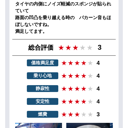
タイヤの内側にノイズ軽減のスポンジが貼られ
ていて
路面の凹凸を乗り越える時の パカーン音もほ
ぼしないですね。
満足してます。
3
総合評価
4
価格満足度
4
乗り心地
4
静寂性
4
安定性
3
燃費