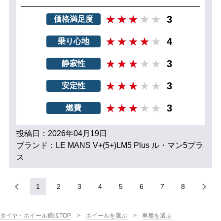
3
価格満足度
4
乗り心地
3
静寂性
3
安定性
3
燃費
投稿日：2026年04月19日
ブランド：LE MANS V+(5+)LM5 Plus ル・マン5プラ
ス
1
2
3
4
5
6
7
8
タイヤ・ホイール通販TOP
ホイールを選ぶ
車種を選ぶ