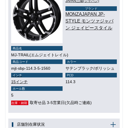
JAPAN三陽(ジャパン)
ブランド
MONZAJAPAN JP-
STYLE モンツァジャパ
ン ジェイピースタイル
商品名
MJ-TRAIL(エムジェイトレイル)
商品コード
カラー
mjt-sbp-114.3-5-1560
サテンブラック/ポリッシュ
インチ
PCD
15インチ
114.3
ホール数
5
取寄せ品 3-5営業日(欠品時ご連絡)
在庫・納期
店舗別在庫状況