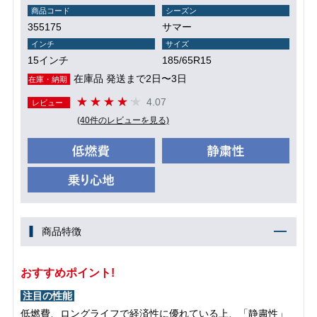
商品コード
シーズン
355175
サマー
インチ
サイズ
15インチ
185/65R15
在庫品 発送まで2日〜3日
在庫・納期
4.07
レビュー
(40件のレビューを見る)
商品特徴
おすすめポイント!
注目の性能
低燃費、ロングライフで経済性に優れている上、「静粛性」