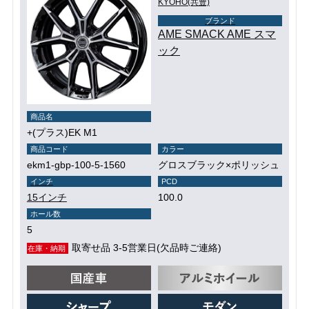
KYOHO(共豊)
ブランド
AME SMACK AME スマ
ック
商品名
+(プラス)EK M1
商品コード
カラー
ekm1-gbp-100-5-1560
グロスブラック×ポリッシュ
インチ
PCD
15インチ
100.0
ホール数
5
取寄せ品 3-5営業日(欠品時ご連絡)
在庫・納期