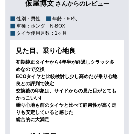
仮屋博文
さんからのレビュー
性別：
男性
年齢：
60代
車種：
ホンダ N-BOX
タイヤ使用月数：
1ヶ月
見た目、乗り心地良
初期純正タイヤから4年半が経過しクラック多
めなので交換
ECOタイヤと比較検討し少し高めだが乗り心地
良との評判で決定
交換後の印象は、サイドからの見た目がとても
かっこいい!
乗り心地も前のタイヤと比べて静粛性が高く走
りも安定していると感じた
総合的に大満足