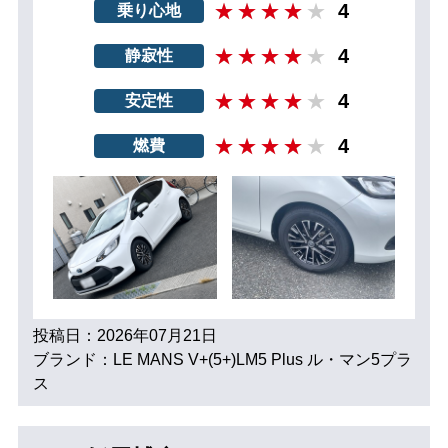
4
乗り心地
4
静寂性
4
安定性
4
燃費
投稿日：2026年07月21日
ブランド：LE MANS V+(5+)LM5 Plus ル・マン5プラ
ス