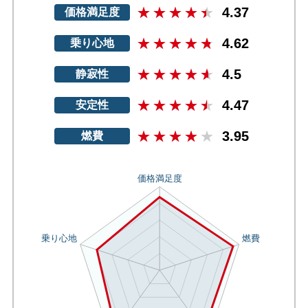
4.37
価格満足度
4.62
乗り心地
4.5
静寂性
4.47
安定性
3.95
燃費