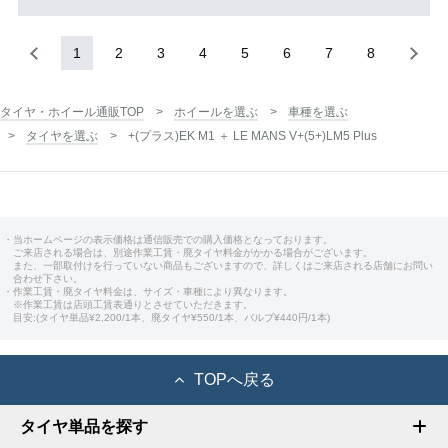
1
2
3
4
5
6
7
8
タイヤ・ホイール通販TOP
ホイールを選ぶ
車種を選ぶ
タイヤを選ぶ
+(プラス)EK M1 ＋ LE MANS V+(5+)LM5 Plus
・当ホームページの表示価格は通信販売での購入価格となっております。
ご来店される場合は、別途作業工賃・廃タイヤ料金がかかる場合がございます。
また、一部取付けを行っていない商品もございますので、詳しくはご来店される店舗にお問い
合わせ下さい。
・作業工賃・廃タイヤ料金は、サイズ・車種により異なります。
※作業工賃は店頭工賃表通りとさせていただきます。
目安:(タイヤ単品¥2,200/1本、廃タイヤ¥550/1本、バルブ¥440円/1本)
TOPへ戻る
タイヤ単品を探す