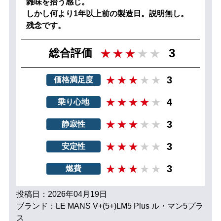
雑味を拾う感じ。
しかし何より1年以上前の製造日。説明無し。
残念です。
3
総合評価
3
価格満足度
4
乗り心地
3
静寂性
3
安定性
3
燃費
投稿日：2026年04月19日
ブランド：LE MANS V+(5+)LM5 Plus ル・マン5プラ
ス